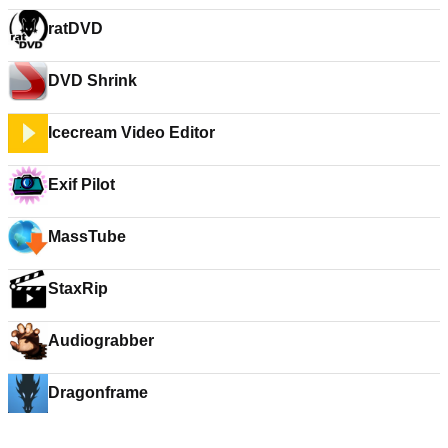
ratDVD
DVD Shrink
Icecream Video Editor
Exif Pilot
MassTube
StaxRip
Audiograbber
Dragonframe