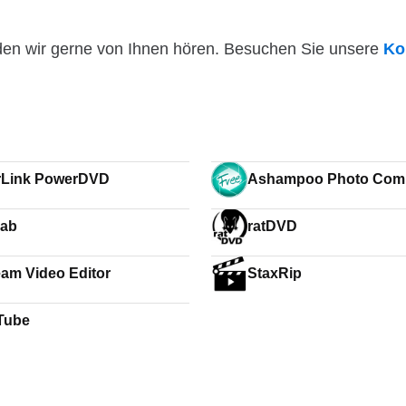
den wir gerne von Ihnen hören. Besuchen Sie unsere
Ko
rLink PowerDVD
Ashampoo Photo Com
Free
ab
ratDVD
eam Video Editor
StaxRip
Tube