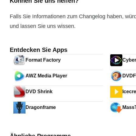
Können Sie uns helfen?
Falls Sie Informationen zum Changelog haben, wür
und lassen Sie uns wissen.
Entdecken Sie Apps
Format Factory
Cybe
AWZ Media Player
DVDF
DVD Shrink
Icecr
Dragonframe
Mass