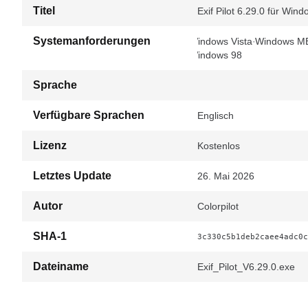
Titel
Exif Pilot 6.29.0 für Win
Systemanforderungen
Windows Vista
Windows M
Windows 98
Sprache
Verfügbare Sprachen
Englisch
Lizenz
Kostenlos
Letztes Update
26. Mai 2026
Autor
Colorpilot
SHA-1
3c330c5b1deb2caee4adc0c
Dateiname
Exif_Pilot_V6.29.0.exe