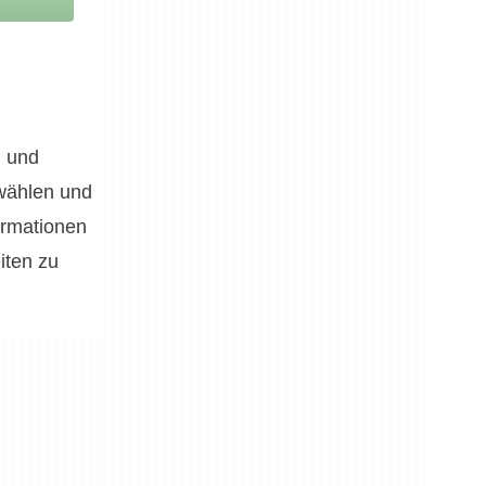
l und
swählen und
ormationen
iten zu