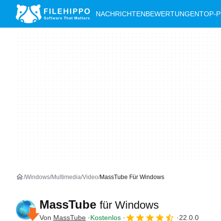
NACHRICHTEN
BEWERTUNGEN
TOP-
Windows
Multimedia
Video
MassTube Für Windows
MassTube
für Windows
Von
MassTube
Kostenlos
22.0.0