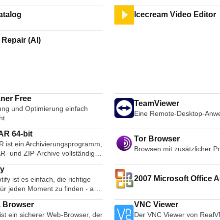
atalog
Icecream Video Editor
Repair (AI)
ner Free
TeamViewer
ung und Optimierung einfach
Eine Remote-Desktop-Anw
ht
R 64-bit
Tor Browser
 ist ein Archivierungsprogramm,
Browsen mit zusätzlicher P
R- und ZIP-Archive vollständig
ützt und in der Lage ist, CAB-,
fy
LZH-, TAR-, GZ-, ACE-, UUE-,
2007 Microsoft Office A
tify ist es einfach, die richtige
JAR-, ISO-, 7Z- und Z-Archive zu
für jeden Moment zu finden - auf
Microsoft Save as PDF
en. Sie erstellt durchweg
Telefon, Ihrem Computer, Ihrem
e Archive als die Konkurrenz und
 Browser
VNC Viewer
und mehr. Es gibt Millionen von
so Speicherplatz und
ist ein sicherer Web-Browser, der
Der VNC Viewer von Real
 auf Spotify. Ob Sie nun
agungskosten. WinRAR bietet