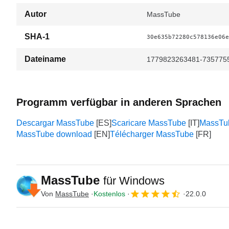
Autor
MassTube
SHA-1
30e635b72280c578136e06e
Dateiname
1779823263481-7357755
Programm verfügbar in anderen Sprachen
Descargar MassTube
Scaricare MassTube
Mass
MassTube download
Télécharger MassTube
MassTube
für Windows
Von
MassTube
Kostenlos
22.0.0