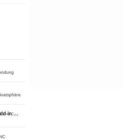
endung
rivatsphäre
dd-in:
 or XPS
VNC