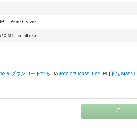
bf553fc307f6a1c8e
40-MT_Install.exe
Tube をダウンロードする
Pobierz MassTube
下载 MassT