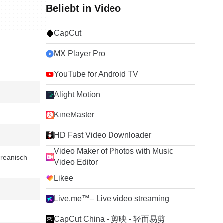
Beliebt in Video
CapCut
MX Player Pro
YouTube for Android TV
Alight Motion
KineMaster
HD Fast Video Downloader
Video Maker of Photos with Music
reanisch
Video Editor
Likee
Live.me™– Live video streaming
CapCut China - 剪映 - 轻而易剪