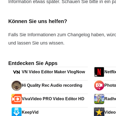
Information etwas später. Schauen Sie bitte in ein 
Können Sie uns helfen?
Falls Sie Informationen zum Changelog haben, wür
und lassen Sie uns wissen.
Entdecken Sie Apps
VN Video Editor Maker VlogNow
Netfli
Hi Quality Rec Audio recording
Photo
VivaVideo PRO Video Editor HD
Radhe
Krish
KeepVid
Video