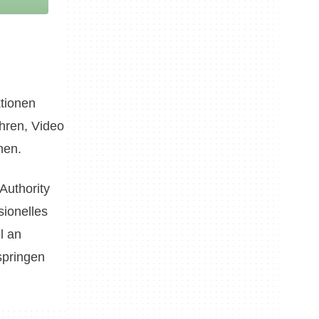
ktionen
hren, Video
hen.
Authority
sionelles
l an
springen