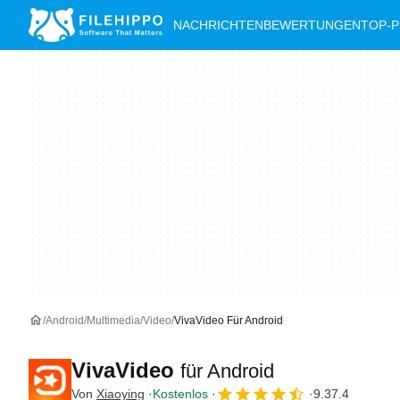
NACHRICHTEN
BEWERTUNGEN
TOP-
Android
Multimedia
Video
VivaVideo Für Android
VivaVideo
für Android
Von
Xiaoying
Kostenlos
9.37.4