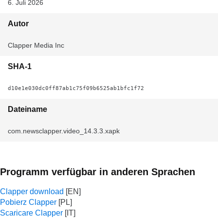
6. Juli 2026
Autor
Clapper Media Inc
SHA-1
d10e1e030dc0ff87ab1c75f09b6525ab1bfc1f72
Dateiname
com.newsclapper.video_14.3.3.xapk
Programm verfügbar in anderen Sprachen
Clapper download
Pobierz Clapper
Scaricare Clapper