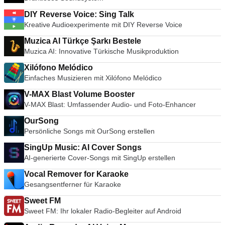
DIY Reverse Voice: Sing Talk
Kreative Audioexperimente mit DIY Reverse Voice
Muzica AI Türkçe Şarkı Bestele
Muzica AI: Innovative Türkische Musikproduktion
Xilófono Melódico
Einfaches Musizieren mit Xilófono Melódico
V-MAX Blast Volume Booster
V-MAX Blast: Umfassender Audio- und Foto-Enhancer
OurSong
Persönliche Songs mit OurSong erstellen
SingUp Music: AI Cover Songs
AI-generierte Cover-Songs mit SingUp erstellen
Vocal Remover for Karaoke
Gesangsentferner für Karaoke
Sweet FM
Sweet FM: Ihr lokaler Radio-Begleiter auf Android