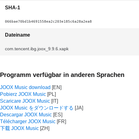
SHA-1
066bae70bd1b4691558ea2c203e185c6a28a2ea8
Dateiname
com.tencent.ibg.joox_9.9.6.xapk
Programm verfügbar in anderen Sprachen
JOOX Music download
Pobierz JOOX Music
Scaricare JOOX Music
JOOX Music をダウンロードする
Descargar JOOX Music
Télécharger JOOX Music
下载 JOOX Music