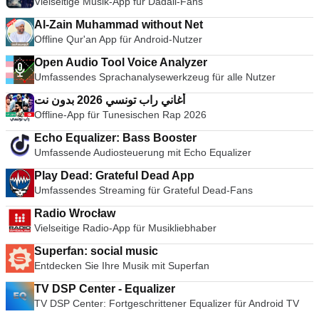
Vielseitige Musik-App für Dadali-Fans
Al-Zain Muhammad without Net
Offline Qur'an App für Android-Nutzer
Open Audio Tool Voice Analyzer
Umfassendes Sprachanalysewerkzeug für alle Nutzer
أغاني راب تونسي 2026 بدون نت
Offline-App für Tunesischen Rap 2026
Echo Equalizer: Bass Booster
Umfassende Audiosteuerung mit Echo Equalizer
Play Dead: Grateful Dead App
Umfassendes Streaming für Grateful Dead-Fans
Radio Wrocław
Vielseitige Radio-App für Musikliebhaber
Superfan: social music
Entdecken Sie Ihre Musik mit Superfan
TV DSP Center - Equalizer
TV DSP Center: Fortgeschrittener Equalizer für Android TV