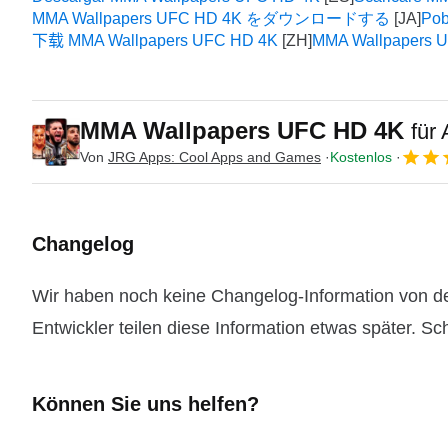
MMA Wallpapers UFC HD 4K をダウンロードする
Pob
下载 MMA Wallpapers UFC HD 4K
MMA Wallpapers 
MMA Wallpapers UFC HD 4K
für
Von
JRG Apps: Cool Apps and Games
Kostenlos
Changelog
Wir haben noch keine Changelog-Information von 
Entwickler teilen diese Information etwas später. Sc
Können Sie uns helfen?