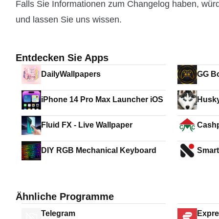
Falls Sie Informationen zum Changelog haben, wür
und lassen Sie uns wissen.
Entdecken Sie Apps
DailyWallpapers
GG Bo
iPhone 14 Pro Max Launcher iOS
Husky
Fluid FX - Live Wallpaper
Cash
DIY RGB Mechanical Keyboard
Smart
Ähnliche Programme
Telegram
Expr