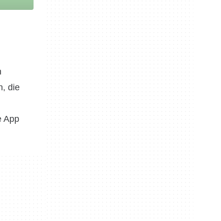
n
, die
n
e App