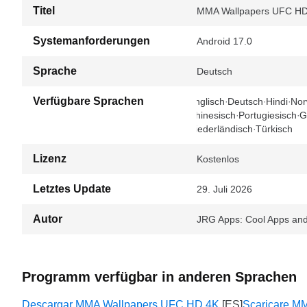
Titel
MMA Wallpapers UFC HD 
Systemanforderungen
Android 17.0
Sprache
Deutsch
Verfügbare Sprachen
Englisch
Deutsch
Hindi
Nor
Chinesisch
Portugiesisch
G
Niederländisch
Türkisch
Lizenz
Kostenlos
Letztes Update
29. Juli 2026
Autor
JRG Apps: Cool Apps a
Programm verfügbar in anderen Sprachen
Descargar MMA Wallpapers UFC HD 4K
Scaricare M