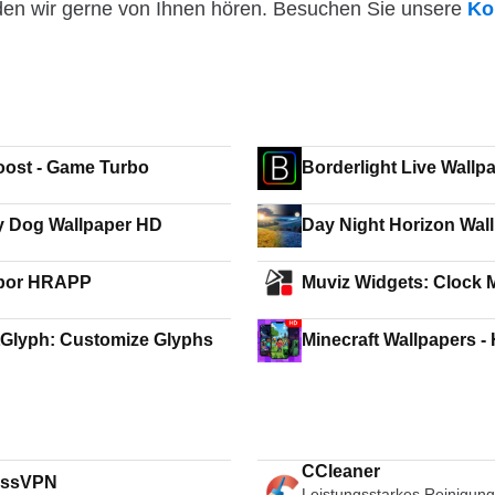
den wir gerne von Ihnen hören. Besuchen Sie unsere
Ko
ost - Game Turbo
Borderlight Live Wall
 Dog Wallpaper HD
Day Night Horizon Wal
por HRAPP
Muviz Widgets: Clock 
Glyph: Customize Glyphs
Minecraft Wallpapers -
CCleaner
essVPN
Leistungsstarkes Reinigung