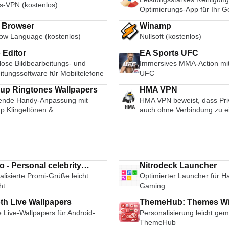
s-VPN (kostenlos)
Optimierungs-App für Ihr G
i Browser
Winamp
ow Language (kostenlos)
Nullsoft (kostenlos)
 Editor
EA Sports UFC
lose Bildbearbeitungs- und
Immersives MMA-Action mit
itungssoftware für Mobiltelefone
UFC
MobCup Ringtones Wallpapers
HMA VPN
nde Handy-Anpassung mit
HMA VPN beweist, dass Pri
 Klingeltönen &
auch ohne Verbindung zu 
grundbildern
Internet Service Provider mö
 - Personal celebrity
Nitrodeck Launcher
lisierte Promi-Grüße leicht
Optimierter Launcher für H
s
ht
Gaming
th Live Wallpapers
ThemeHub: Themes Wi
le Live-Wallpapers für Android-
Personalisierung leicht gem
Icons
ThemeHub