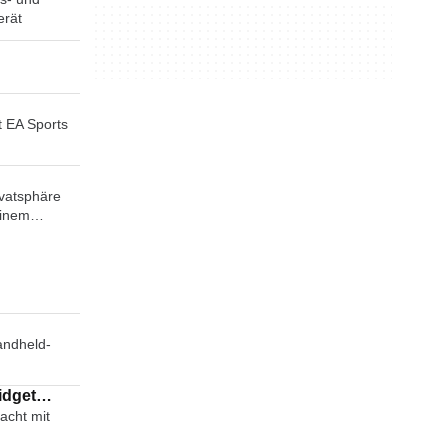
erät
 EA Sports
vatsphäre
einem
glich ist
andheld-
dget
acht mit