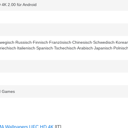
4K 2.00 für Android
wegisch
Russisch
Finnisch
Französisch
Chinesisch
Schwedisch
Korean
riechisch
Italienisch
Spanisch
Tschechisch
Arabisch
Japanisch
Polnisc
nd Games
MA Wallpapers UFC HD 4K