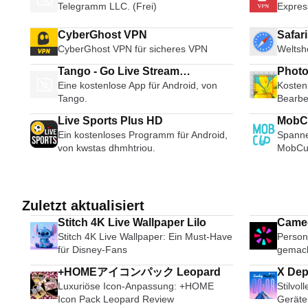
Telegramm LLC. (Frei)
Expres
CyberGhost VPN
Safar
CyberGhost VPN für sicheres VPN
Weltsh
Tango - Go Live Stream
Photo
Eine kostenlose App für Android, von
Kosten
Broadcast Live Video Chat
Tango.
Bearbe
Live Sports Plus HD
Ein kostenloses Programm für Android,
Spanne
von kwstas dhmhtriou.
MobCup
Hinter
Zuletzt aktualisiert
Stitch 4K Live Wallpaper Lilo
Cameo
Stitch 4K Live Wallpaper: Ein Must-Have
Persona
video
für Disney-Fans
gemac
+HOMEアイコンパック Leopard
X Dep
Luxuriöse Icon-Anpassung: +HOME
Stilvol
Icon Pack Leopard Review
Geräte