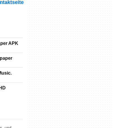
ntaktseite
paper APK
lpaper
Music.
 HD
s- und