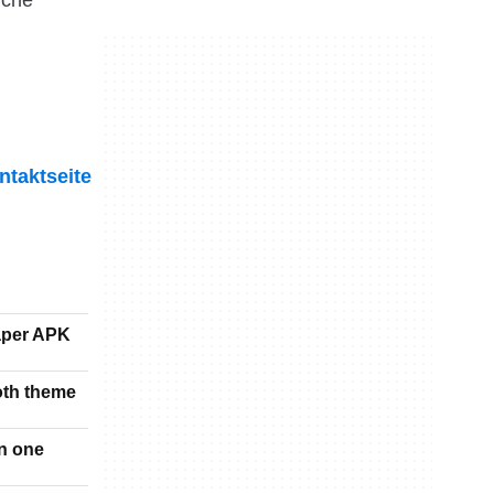
nche
ntaktseite
paper APK
oth theme
in one