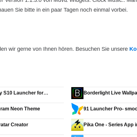
r Version 1.1.3.0 von Muviz Widgets: Clock Music.. Ma
hauen Sie bitte in ein paar Tagen noch einmal vorbei.
den wir gerne von Ihnen hören. Besuchen Sie unsere
Ko
y S10 Launcher for
Borderlight Live Wall
ung
gram Neon Theme
91 Launcher Pro- smo
atar Creator
Pika One - Series App 