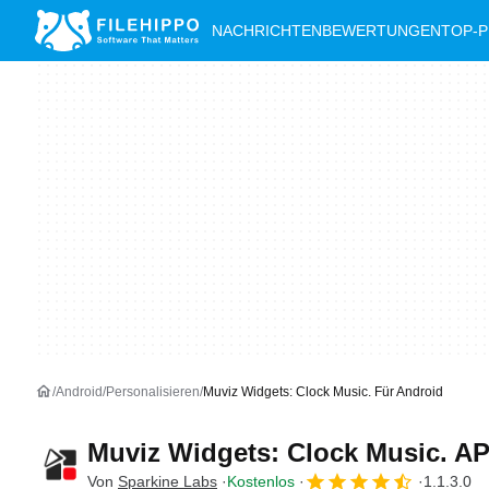
NACHRICHTEN
BEWERTUNGEN
TOP-
Android
Personalisieren
Muviz Widgets: Clock Music. Für Android
Muviz Widgets: Clock Music. A
Von
Sparkine Labs
Kostenlos
1.1.3.0