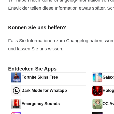
Wir haben noch keine Changelog-Information von de
Entwickler teilen diese Information etwas später. Sc
Können Sie uns helfen?
Falls Sie Informationen zum Changelog haben, wür
und lassen Sie uns wissen.
Entdecken Sie Apps
Fortnite Skins Free
Galax
Sams
Dark Mode for Whatapp
Holo
Emergency Sounds
OC Av