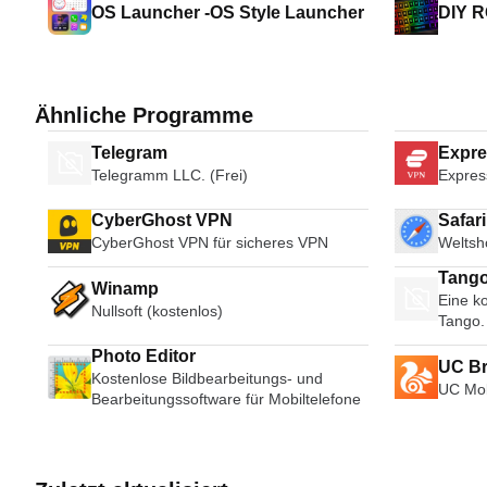
OS Launcher -OS Style Launcher
DIY R
Ähnliche Programme
Telegram
Expr
Telegramm LLC. (Frei)
Expres
CyberGhost VPN
Safar
CyberGhost VPN für sicheres VPN
Weltsh
Tango
Winamp
Eine ko
Broad
Nullsoft (kostenlos)
Tango.
Photo Editor
UC B
Kostenlose Bildbearbeitungs- und
UC Mob
Bearbeitungssoftware für Mobiltelefone