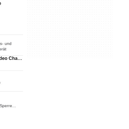
e
s- und
erät
)
-Sperre