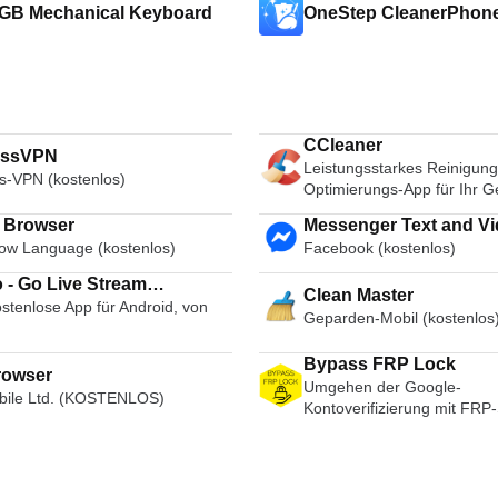
GB Mechanical Keyboard
OneStep CleanerPhon
CCleaner
essVPN
Leistungsstarkes Reinigung
s-VPN (kostenlos)
Optimierungs-App für Ihr G
i Browser
Messenger Text and Video Chat
ow Language (kostenlos)
Facebook (kostenlos)
for Free
 - Go Live Stream
Clean Master
stenlose App für Android, von
cast Live Video Chat
Geparden-Mobil (kostenlos
Bypass FRP Lock
rowser
Umgehen der Google-
ile Ltd. (KOSTENLOS)
Kontoverifizierung mit FRP
umgehen