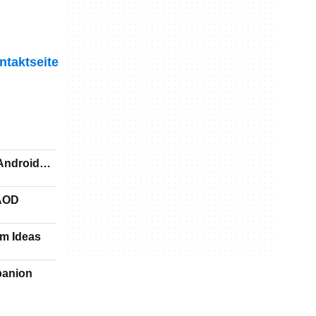
ntaktseite
(Android
 X : lock screen AOD
a Salon Room Ideas
panion