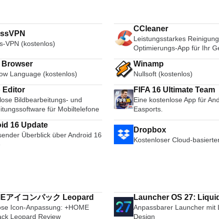
CCleaner
essVPN
Leistungsstarkes Reinigung
s-VPN (kostenlos)
Optimierungs-App für Ihr G
i Browser
Winamp
ow Language (kostenlos)
Nullsoft (kostenlos)
 Editor
FIFA 16 Ultimate Team
lose Bildbearbeitungs- und
Eine kostenlose App für And
itungssoftware für Mobiltelefone
Easports.
id 16 Update
Dropbox
ender Überblick über Android 16
Kostenloser Cloud-basierte
e
MEアイコンパック Leopard
Launcher OS 27: Liqui
öse Icon-Anpassung: +HOME
Anpassbarer Launcher mit 
ack Leopard Review
Design