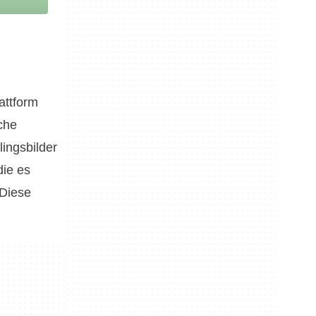
attform
che
ingsbilder
die es
 Diese