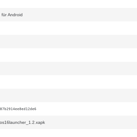
 für Android
87b2914ee8ed12de6
os16launcher_1.2.xapk