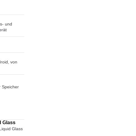
s- und
erät
roid, von
r Speicher
d Glass
Liquid Glass