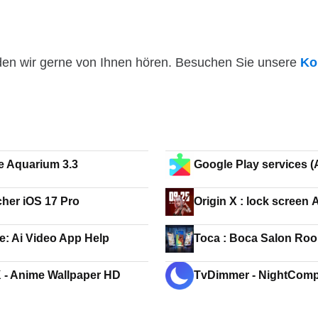
den wir gerne von Ihnen hören. Besuchen Sie unsere
Ko
e Aquarium 3.3
Google Play services 
TV)
her iOS 17 Pro
Origin
ie: Ai Video App Help
Toca : Boc
 - Anime Wallpaper HD
TvDimmer - NightCom