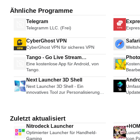
Ähnliche Programme
Telegram
Expr
Telegramm LLC. (Frei)
Expres
CyberGhost VPN
Safar
CyberGhost VPN für sicheres VPN
Weltsh
Tango - Go Live Stream
Photo
Eine kostenlose App für Android, von
Kosten
Broadcast Live Video Chat
Tango.
Bearbe
Next Launcher 3D Shell
Andro
Next Launcher 3D Shell - Ein
Umfass
innovatives Tool zur Personalisierung
Updat
des Telefons
Zuletzt aktualisiert
Nitrodeck Launcher
+HO
Optimierter Launcher für Handheld-
Luxuri
Gaming
Icon P