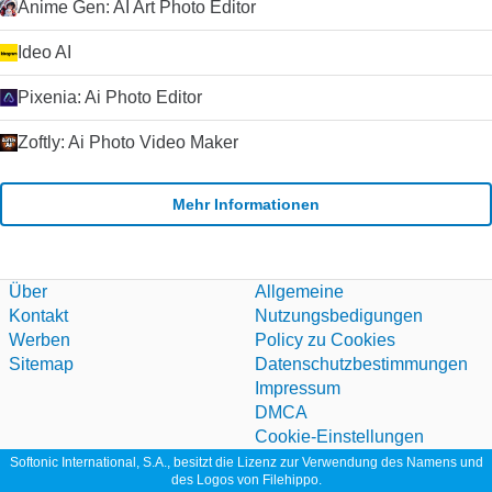
Anime Gen: AI Art Photo Editor
Ideo AI
Pixenia: Ai Photo Editor
Zoftly: Ai Photo Video Maker
Mehr Informationen
Über
Allgemeine
Kontakt
Nutzungsbedigungen
Werben
Policy zu Cookies
Sitemap
Datenschutzbestimmungen
Impressum
DMCA
Cookie-Einstellungen
Softonic International, S.A., besitzt die Lizenz zur Verwendung des Namens und
des Logos von Filehippo.