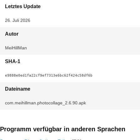
Letztes Update
26. Juli 2026
Autor
MeiHillMan
SHA-1
e9888e0ed1fa22cf9ef7313e6bc62f424c58df6b
Dateiname
com.meihillman.photocollage_2.6.90.apk
Programm verfügbar in anderen Sprachen