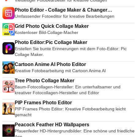
Vielseitiger Fotobearbeiter für kreative Collagen
Photo Editor - Collage Maker & Changer
Umfassender Fotoeditor für kreative Bearbeitungen
Background
Grid Photo Quick Collage Maker
Kostenloser Bild-Collage-Macher
Photo Editor:Pic Collage Maker
Erstellen Sie bunte Erinnerungen mit dem Foto-Editor: Pic
Collage Maker.
Cartoon Anime AI Photo Editor
Kreative Fotobearbeitung mit Cartoon Anime AI
Tree Photo Collage Maker
Baum-Fotocollagen-Hersteller: Ein unterhaltsamer und
kreativer Fotocollagen-Hersteller und Editor
PIP Frames Photo Editor
PIP Frames Photo Editor: Kreative Fotobearbeitung leicht
gemacht
Peacock Feather HD Wallpapers
Pfauenfeder HD-Hintergrundbilder: Eine schöne und friedliche
App