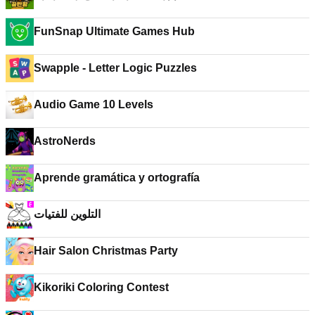
FunSnap Ultimate Games Hub
Swapple - Letter Logic Puzzles
Audio Game 10 Levels
AstroNerds
Aprende gramática y ortografía
التلوين للفتيات
Hair Salon Christmas Party
Kikoriki Coloring Contest