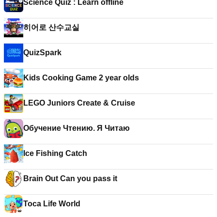
Science Quiz : Learn offline
히어로 산수교실
QuizSpark
Kids Cooking Game 2 year olds
LEGO Juniors Create & Cruise
Обучение Чтению. Я Читаю
Ice Fishing Catch
Brain Out Can you pass it
Toca Life World