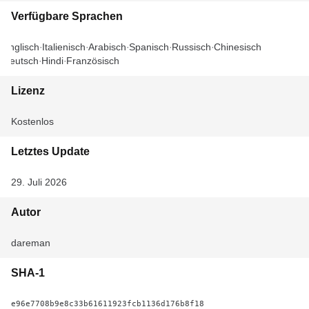
Verfügbare Sprachen
Englisch
Italienisch
Arabisch
Spanisch
Russisch
Chinesisch
Deutsch
Hindi
Französisch
Lizenz
Kostenlos
Letztes Update
29. Juli 2026
Autor
dareman
SHA-1
e96e7708b9e8c33b61611923fcb1136d176b8f18