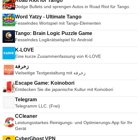
Road Riot for Tango
Dodge Bullets und sprengen Autos in Road Riot für Tango.
Word Yatzy - Ultimate Tango
Fesselndes Wortspiel mit Tango-Elementen
Tango: Brain Logic Puzzle Game
Fesselndes Logikrätselspiel für Android
K-LOVE
Eine kurze Zusammenfassung von K-LOVE
زخرفة
Vielseitige Textgestaltung mit زخرفة
Escape Game: Koinobori
Entdecken Sie die japanische Kultur mit Koinobori
Telegram
Telegramm LLC. (Frei)
CCleaner
Leistungsstarkes Reinigungs- und Optimierungs-App für Ihr
Gerät
CyberGhost VPN