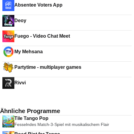
Absentee Voters App
Deoy
Fuego - Video Chat Meet
My Mehsana
Partytime - multiplayer games
Rivvi
Ähnliche Programme
Tile Tango Pop
Fesselndes Match-3-Spiel mit musikalischem Flair