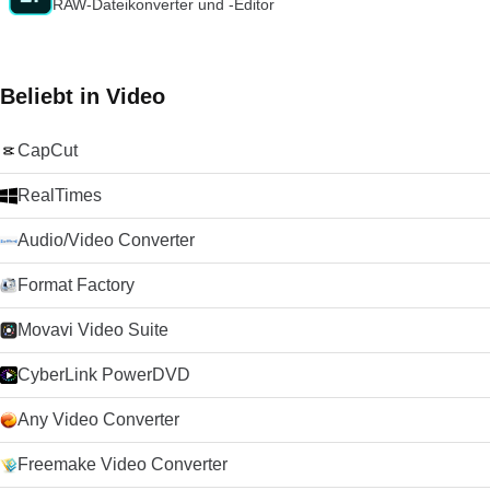
RAW-Dateikonverter und -Editor
Sie also daran denken, etwas anderes als Ihren üblichen
Browser auszuprobieren, könnte Opera die richtige Wahl für
Sie sein. Suchen Sie nach der Mac-Version von Opera? Hier
herunterladen Schauen Sie sich doch den TechBeat-Leitfaden
Beliebt in Video
für alternative Browser an, wenn Sie nach etwas anderem
suchen.
CapCut
RealTimes
Audio/Video Converter
Format Factory
Movavi Video Suite
CyberLink PowerDVD
Any Video Converter
Freemake Video Converter