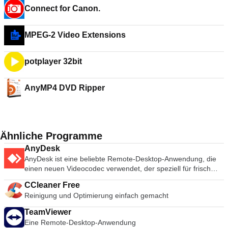
Connect for Canon.
MPEG-2 Video Extensions
potplayer 32bit
AnyMP4 DVD Ripper
Ähnliche Programme
AnyDesk
AnyDesk ist eine beliebte Remote-Desktop-Anwendung, die
einen neuen Videocodec verwendet, der speziell für frisch
aussehende grafische Benutzeroberflächen entwickelt wurde.
CCleaner Free
AnyDesk-Software ist vielseitig, sicher und leichtgewichtig. Die
Reinigung und Optimierung einfach gemacht
Software verwendet TLS1.2-Verschlüsselung, und beide
Enden der Verbindung werden kryptografisch verifiziert.
TeamViewer
AnyDesk ist sehr leicht und in eine 1MB große Datei gepackt,
Eine Remote-Desktop-Anwendung
und es sind keine administrativen Rechte oder Installationen