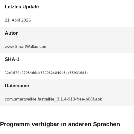
Letztes Update
21. April 2026
Autor
www.SmartWalkie.com
SHA-1
12e1672b07954d6cb872032c840c6ac559316d3b
Dateiname
com.smartwalkie.fasttalkie_3.1.4-913-free-b06f.apk
Programm verfügbar in anderen Sprachen