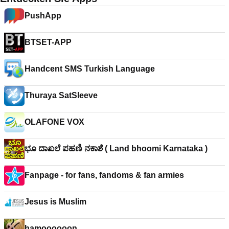
PushApp
BTSET-APP
Handcent SMS Turkish Language
Thuraya SatSleeve
OLAFONE VOX
ಭೂ ದಾಖಲೆ ಪಹಣಿ ನಕಾಶೆ ( Land bhoomi Karnataka )
Fanpage - for fans, fandoms & fan armies
Jesus is Muslim
hamoooooon