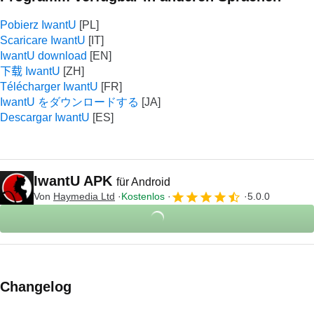
Pobierz IwantU
Scaricare IwantU
IwantU download
下载 IwantU
Télécharger IwantU
IwantU をダウンロードする
Descargar IwantU
IwantU APK
für Android
Von
Haymedia Ltd
Kostenlos
5.0.0
Changelog