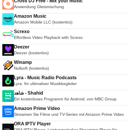
Cross DJ Free - Mix your music
Anwendung Gleismischung
Amazon Music
Amazon Mobile LLC (kostenlos)
Screxo
Effortless Video Playback with Screxo
Deezer
Deezer (kostenlos)
Winamp
Nullsoft (kostenlos)
Lyra - Music Radio Podcasts
Lyra: Ihr ultimativer Musikbegleiter
ﺷﺎﻫﺪ - Shahid
Ein kostenloses Programm für Android, von MBC Group.
Amazon Prime Video
Streamen Sie Filme und TV-Serien mit Amazon Prime Video
ORA IPTV Player
ORA IPTV Player: Leistungsstarker Streaming-Player für