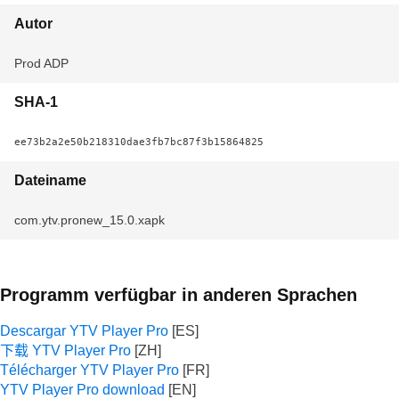
Autor
Prod ADP
SHA-1
ee73b2a2e50b218310dae3fb7bc87f3b15864825
Dateiname
com.ytv.pronew_15.0.xapk
Programm verfügbar in anderen Sprachen
Descargar YTV Player Pro
下载 YTV Player Pro
Télécharger YTV Player Pro
YTV Player Pro download