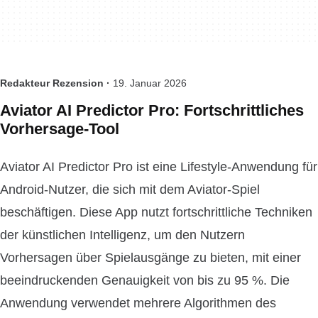
Redakteur Rezension ·
19. Januar 2026
Aviator AI Predictor Pro: Fortschrittliches
Vorhersage-Tool
Aviator AI Predictor Pro ist eine Lifestyle-Anwendung für
Android-Nutzer, die sich mit dem Aviator-Spiel
beschäftigen. Diese App nutzt fortschrittliche Techniken
der künstlichen Intelligenz, um den Nutzern
Vorhersagen über Spielausgänge zu bieten, mit einer
beeindruckenden Genauigkeit von bis zu 95 %. Die
Anwendung verwendet mehrere Algorithmen des