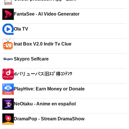
FantaSee - AI Video Generator
Ola TV
Inat Box V2.0 Indir Tv Clue
Skypro Selfcare
dバリューパス旧ｽｺﾞ得ｺﾝﾃﾝﾂ
PlayHive: Earn Money or Donate
NeOtaku - Anime en español
DramaPop - Stream DramaShow