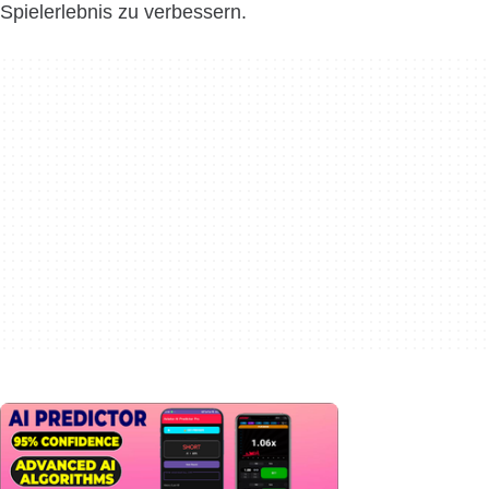
Spielerlebnis zu verbessern.