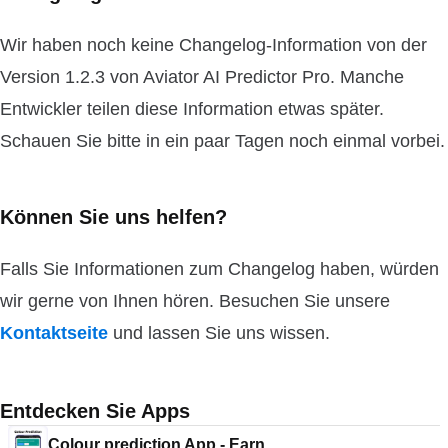
Wir haben noch keine Changelog-Information von der
Version 1.2.3 von Aviator AI Predictor Pro. Manche
Entwickler teilen diese Information etwas später.
Schauen Sie bitte in ein paar Tagen noch einmal vorbei.
Können Sie uns helfen?
Falls Sie Informationen zum Changelog haben, würden
wir gerne von Ihnen hören. Besuchen Sie unsere
Kontaktseite
und lassen Sie uns wissen.
Entdecken Sie Apps
Colour prediction App - Earn