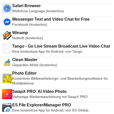
Safari Browser
Weltshow Language (kostenlos)
Messenger Text and Video Chat for Free
Facebook (kostenlos)
Winamp
Nullsoft (kostenlos)
Tango - Go Live Stream Broadcast Live Video Chat
Eine kostenlose App für Android, von Tango.
Clean Master
Geparden-Mobil (kostenlos)
Photo Editor
Kostenlose Bildbearbeitungs- und Bearbeitungssoftware für
Mobiltelefone
SwapX PRO: AI Video Photo
Vielseitige Medienbearbeitung mit SwapX PRO
ES File Explorer/Manager PRO
Eine kostenlose App für Android, von ES Global.