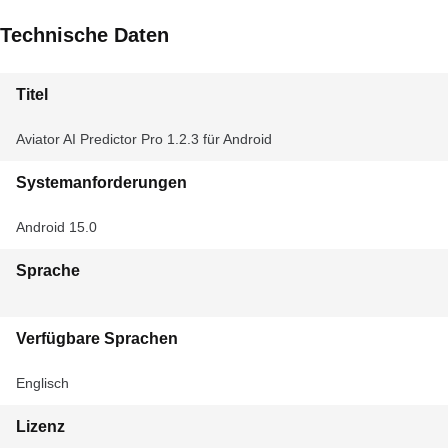
Technische Daten
Titel
Aviator AI Predictor Pro 1.2.3 für Android
Systemanforderungen
Android 15.0
Sprache
Verfügbare Sprachen
Englisch
Lizenz