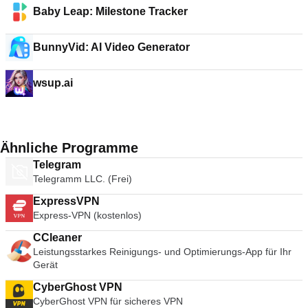
Baby Leap: Milestone Tracker
BunnyVid: AI Video Generator
wsup.ai
Ähnliche Programme
Telegram
Telegramm LLC. (Frei)
ExpressVPN
Express-VPN (kostenlos)
CCleaner
Leistungsstarkes Reinigungs- und Optimierungs-App für Ihr
Gerät
CyberGhost VPN
CyberGhost VPN für sicheres VPN