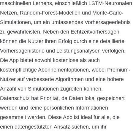
maschinellen Lernens, einschließlich LSTM-Neuronalen
Netzen, Random-Forest-Modellen und Monte-Carlo-
Simulationen, um ein umfassendes Vorhersageerlebnis
zu gewährleisten. Neben den Echtzeitvorhersagen
können die Nutzer ihren Erfolg durch eine detaillierte
Vorhersagehistorie und Leistungsanalysen verfolgen.
Die App bietet sowohl kostenlose als auch
kostenpflichtige Abonnementoptionen, wobei Premium-
Nutzer auf verbesserte Algorithmen und eine höhere
Anzahl von Simulationen zugreifen können.
Datenschutz hat Priorität, da Daten lokal gespeichert
werden und keine persönlichen Informationen
gesammelt werden. Diese App ist ideal für alle, die
einen datengestützten Ansatz suchen, um ihr