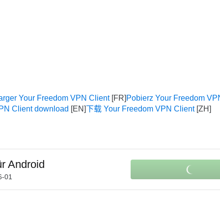
arger Your Freedom VPN Client
Pobierz Your Freedom VPN
PN Client download
下载 Your Freedom VPN Client
ür Android
6-01