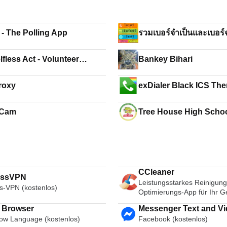
- The Polling App
รวมเบอร์จำเป็นและเบอร์ฉ
เบอร์ควรรู้มือถือ
fless Act - Volunteer
Bankey Bihari
tunities
roxy
exDialer Black ICS Th
 Cam
Tree House High Scho
CCleaner
essVPN
Leistungsstarkes Reinigung
s-VPN (kostenlos)
Optimierungs-App für Ihr G
i Browser
Messenger Text and Video Chat
ow Language (kostenlos)
Facebook (kostenlos)
for Free