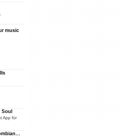
)
ur music
lls
 Find Soul
t App für
ombian