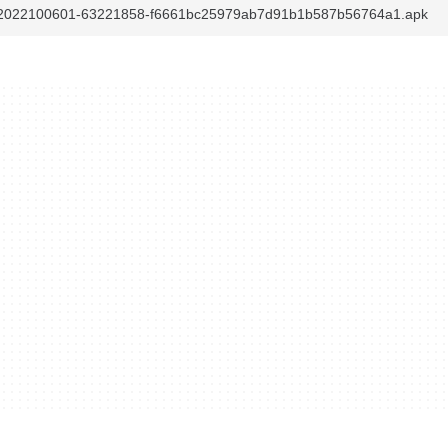
id-2022100601-63221858-f6661bc25979ab7d91b1b587b56764a1.apk