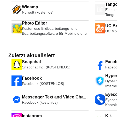
Tango
Winamp
Eine ko
Broad
Nullsoft (kostenlos)
Tango.
Photo Editor
UC B
Kostenlose Bildbearbeitungs- und
UC Mob
Bearbeitungssoftware für Mobiltelefone
Zuletzt aktualisiert
Snapchat
Faceb
Snapchat Inc. (KOSTENLOS)
Facebo
Hyper VPN ی
Facebook
Hyper 
سرعت
Facebook (KOSTENLOS)
Intern
Eyec
Messenger Text and Video Chat
Eyecon
Facebook (kostenlos)
for Free
Kontak
Instagram
Kik