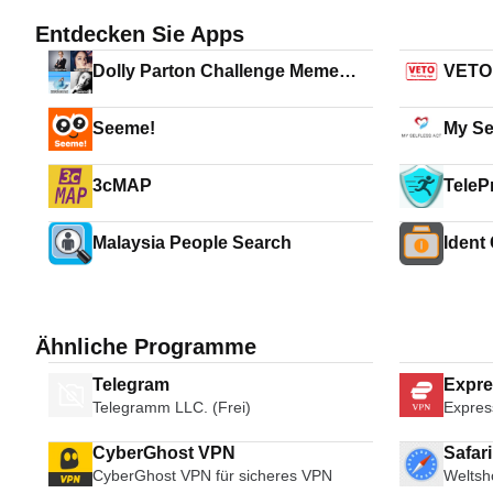
Entdecken Sie Apps
Dolly Parton Challenge Meme
VETO 
Maker
Seeme!
My Sel
Oppor
3cMAP
TeleP
Malaysia People Search
Ident
Ähnliche Programme
Telegram
Expr
Telegramm LLC. (Frei)
Expres
CyberGhost VPN
Safar
CyberGhost VPN für sicheres VPN
Weltsh