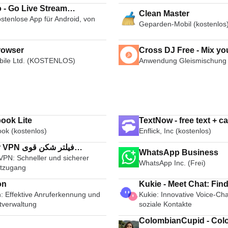
 - Go Live Stream
Clean Master
stenlose App für Android, von
cast Live Video Chat
Geparden-Mobil (kostenlos
rowser
Cross DJ Free - Mix yo
ile Ltd. (KOSTENLOS)
Anwendung Gleismischung
ook Lite
TextNow - free text + ca
ok (kostenlos)
Enflick, Inc (kostenlos)
فیلتر شکن قو
WhatsApp Business
VPN: Schneller und sicherer
پر
WhatsApp Inc. (Frei)
etzugang
on
Kukie - Meet Chat:
: Effektive Anruferkennung und
Kukie: Innovative Voice-Cha
tverwaltung
soziale Kontakte
ColombianCupid - Col