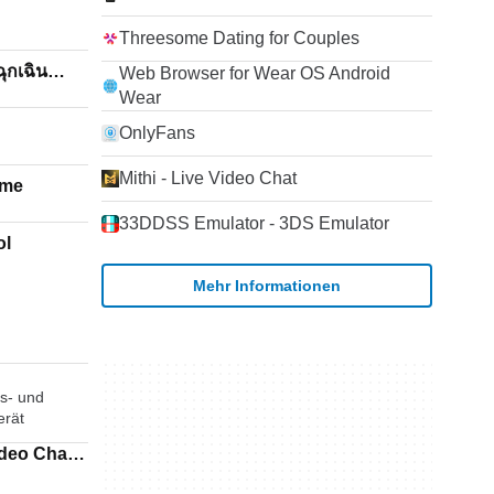
Threesome Dating for Couples
ุกเฉิน
Web Browser for Wear OS Android
Wear
OnlyFans
Mithi - Live Video Chat
eme
33DDSS Emulator - 3DS Emulator
ol
Mehr Informationen
s- und
erät