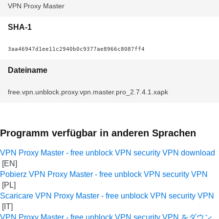
VPN Proxy Master
SHA-1
3aa46947d1ee11c2940b0c9377ae8966c8087ff4
Dateiname
free.vpn.unblock.proxy.vpn.master.pro_2.7.4.1.xapk
Programm verfügbar in anderen Sprachen
VPN Proxy Master - free unblock VPN security VPN download
Pobierz VPN Proxy Master - free unblock VPN security VPN
Scaricare VPN Proxy Master - free unblock VPN security VPN
VPN Proxy Master - free unblock VPN security VPN をダウン