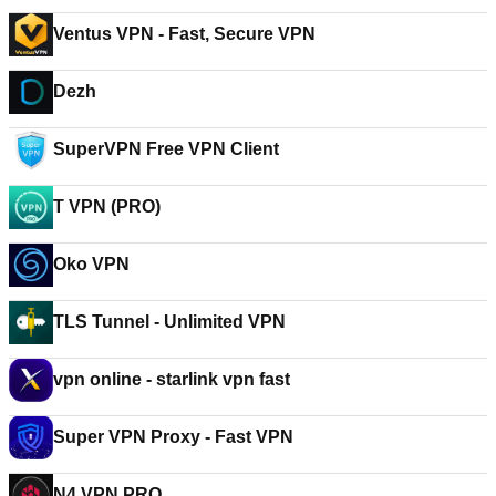
Ventus VPN - Fast, Secure VPN
Dezh
SuperVPN Free VPN Client
T VPN (PRO)
Oko VPN
TLS Tunnel - Unlimited VPN
vpn online - starlink vpn fast
Super VPN Proxy - Fast VPN
N4 VPN PRO