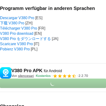
Programm verfügbar in anderen Sprachen
Descargar V380 Pro
下载 V380 Pro
Télécharger V380 Pro
V380 Pro download
V380 Pro をダウンロードする
Scaricare V380 Pro
Pobierz V380 Pro
V380 Pro APK
für Android
Von
silencesari
Kostenlos
2.2.70