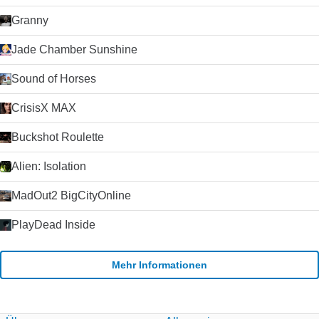
Granny
Jade Chamber Sunshine
Sound of Horses
CrisisX MAX
Buckshot Roulette
Alien: Isolation
MadOut2 BigCityOnline
PlayDead Inside
Mehr Informationen