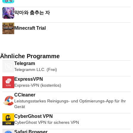
악마와 춤추는 자
Minecraft Trial
Ähnliche Programme
Telegram
Telegramm LLC. (Frei)
ExpressVPN
Express-VPN (kostenlos)
CCleaner
Leistungsstarkes Reinigungs- und Optimierungs-App für Ihr
Gerät
CyberGhost VPN
CyberGhost VPN für sicheres VPN
Safari Browser