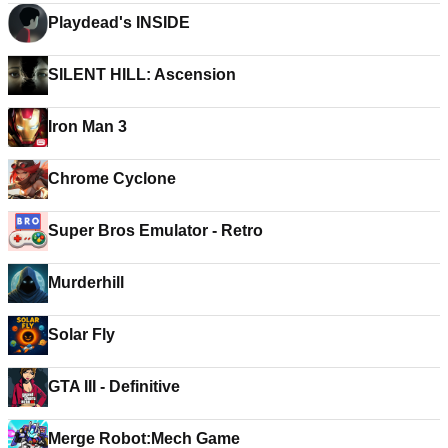
Playdead's INSIDE
SILENT HILL: Ascension
Iron Man 3
Chrome Cyclone
Super Bros Emulator - Retro
Murderhill
Solar Fly
GTA III - Definitive
Merge Robot:Mech Game