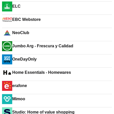
ELC
EBC Webstore
NeoClub
Jumbo Arg - Frescura y Calidad
OneDayOnly
Home Essentials - Homewares
erafone
Mimoo
Studio: Home of value shopping