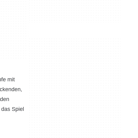
fe mit
uckenden,
nden
 das Spiel