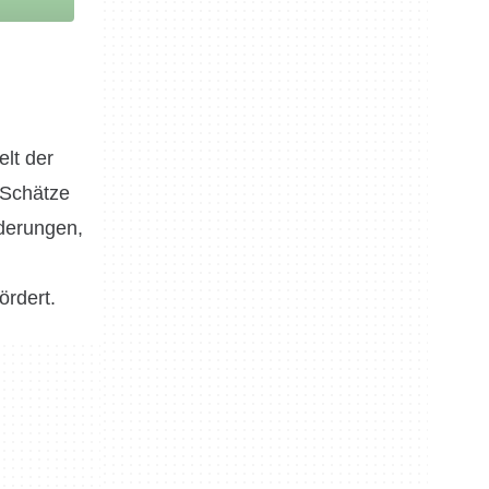
elt der
 Schätze
rderungen,
ördert.