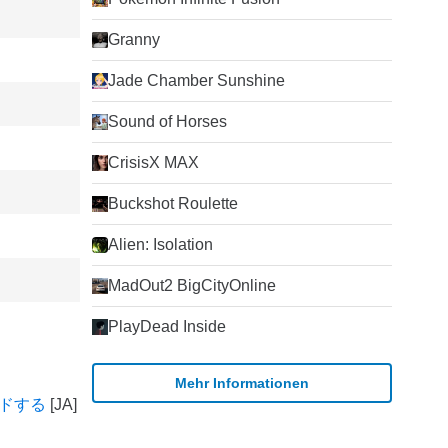
Granny
Jade Chamber Sunshine
Sound of Horses
CrisisX MAX
Buckshot Roulette
Alien: Isolation
MadOut2 BigCityOnline
PlayDead Inside
Mehr Informationen
ロードする