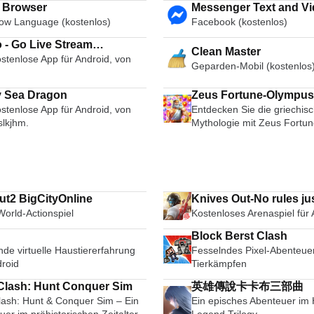
i Browser
Messenger Text and Video Chat
ow Language (kostenlos)
Facebook (kostenlos)
for Free
 - Go Live Stream
Clean Master
stenlose App für Android, von
cast Live Video Chat
Geparden-Mobil (kostenlos
 Sea Dragon
Zeus Fortune-Olympus
stenlose App für Android, von
Entdecken Sie die griechis
lkjhm.
Mythologie mit Zeus Fortu
t2 BigCityOnline
Knives Out-No rules jus
orld-Actionspiel
Kostenloses Arenaspiel für
Block Berst Clash
de virtuelle Haustiererfahrung
Fesselndes Pixel-Abenteuer
droid
Tierkämpfen
Dino Clash: Hunt Conquer Sim
英雄傳說卡卡布三部曲
lash: Hunt & Conquer Sim – Ein
Ein episches Abenteuer im