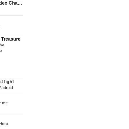
)
 Treasure
che
ne
t fight
 Android
 mit
 Hero