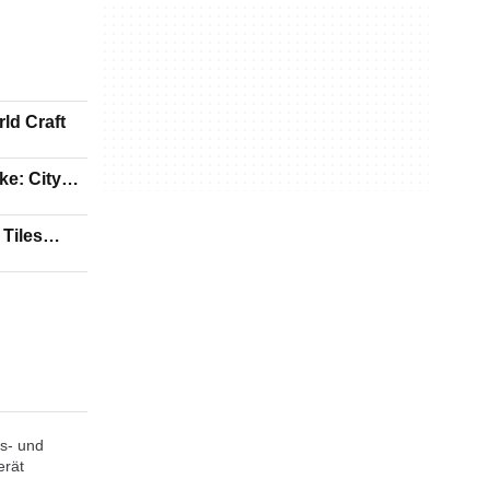
ld Craft
ke: City
s
Tiles
s- und
erät