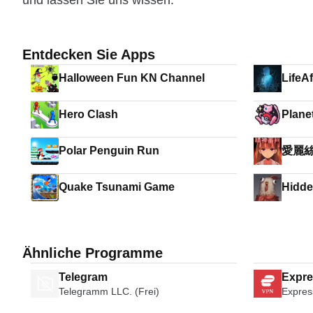
und lassen Sie uns wissen.
Entdecken Sie Apps
Halloween Fun KN Channel
LifeAf
Hero Clash
Plane
Polar Penguin Run
愛麗
Quake Tsunami Game
Hidde
Ähnliche Programme
Telegram
Expr
Telegramm LLC. (Frei)
Expres