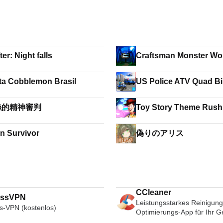
ter: Night falls
Craftsman Monster Wor
ta Cobblemon Brasil
US Police ATV Quad Bi
Gangster Chase Game
絲的精神審判
Toy Story Theme Rush 
Magic Hop
n Survivor
偽りのアリス
CCleaner
essVPN
Leistungsstarkes Reinigung
s-VPN (kostenlos)
Optimierungs-App für Ihr G