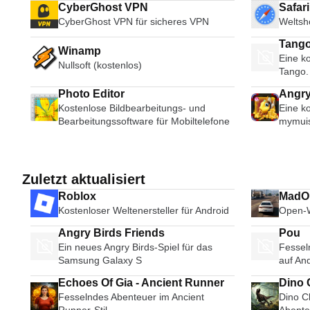
CyberGhost VPN
Safar
CyberGhost VPN für sicheres VPN
Weltsh
Tango
Winamp
Eine ko
Broad
Nullsoft (kostenlos)
Tango.
Photo Editor
Angry
Kostenlose Bildbearbeitungs- und
Eine ko
Bearbeitungssoftware für Mobiltelefone
mymuis
Zuletzt aktualisiert
Roblox
MadOu
Kostenloser Weltenersteller für Android
Open-W
Angry Birds Friends
Pou
Ein neues Angry Birds-Spiel für das
Fesseln
Samsung Galaxy S
auf An
Echoes Of Gia - Ancient Runner
Fesselndes Abenteuer im Ancient
Dino C