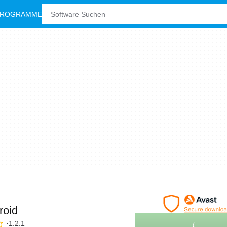
PROGRAMME
roid
1.2.1