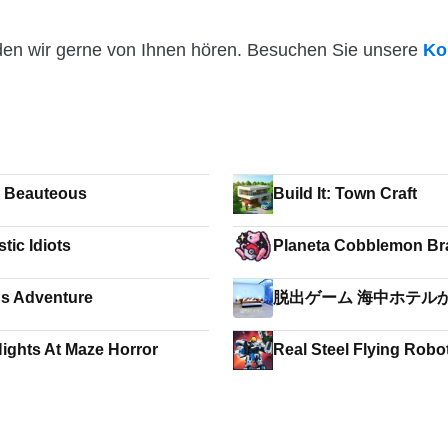
den wir gerne von Ihnen hören. Besuchen Sie unsere
Ko
 Beauteous
Build It: Town Craft
tic Idiots
Planeta Cobblemon Bra
ns Adventure
脱出ゲーム 海中ホテル
Nights At Maze Horror
Real Steel Flying Robo