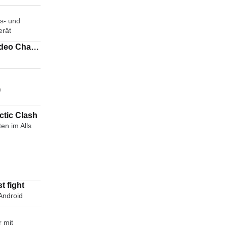
s- und
erät
)
ctic Clash
en im Alls
t fight
 Android
 mit