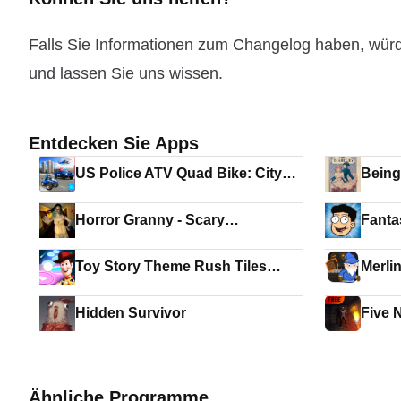
Falls Sie Informationen zum Changelog haben, wür
und lassen Sie uns wissen.
Entdecken Sie Apps
US Police ATV Quad Bike: City
Being
Gangster Chase Games
Horror Granny - Scary
Fantas
Mysterious House Game
Toy Story Theme Rush Tiles
Merli
Magic Hop
Hidden Survivor
Five 
Ähnliche Programme