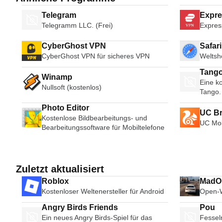
Telegram
Expr
Telegramm LLC. (Frei)
Expres
CyberGhost VPN
Safar
CyberGhost VPN für sicheres VPN
Weltsh
Tango
Winamp
Eine ko
Broad
Nullsoft (kostenlos)
Tango.
Photo Editor
UC B
Kostenlose Bildbearbeitungs- und
UC Mob
Bearbeitungssoftware für Mobiltelefone
Zuletzt aktualisiert
Roblox
MadOu
Kostenloser Weltenersteller für Android
Open-W
Angry Birds Friends
Pou
Ein neues Angry Birds-Spiel für das
Fesseln