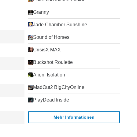
Granny
Jade Chamber Sunshine
Sound of Horses
CrisisX MAX
Buckshot Roulette
Alien: Isolation
MadOut2 BigCityOnline
PlayDead Inside
Mehr Informationen