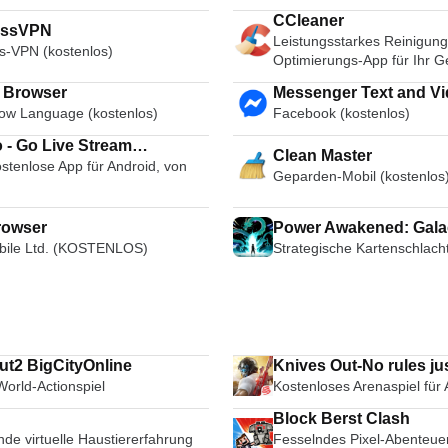
CCleaner
essVPN
Leistungsstarkes Reinigung
s-VPN (kostenlos)
Optimierungs-App für Ihr G
i Browser
Messenger Text and Video Chat
ow Language (kostenlos)
Facebook (kostenlos)
for Free
 - Go Live Stream
Clean Master
stenlose App für Android, von
cast Live Video Chat
Geparden-Mobil (kostenlos
rowser
Power Awakened: Gala
ile Ltd. (KOSTENLOS)
Strategische Kartenschlacht
t2 BigCityOnline
Knives Out-No rules jus
orld-Actionspiel
Kostenloses Arenaspiel für
Block Berst Clash
de virtuelle Haustiererfahrung
Fesselndes Pixel-Abenteuer