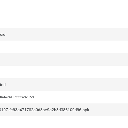
oid
ted
0abe3d17fffa3c153
900197-fe93a471762a0d8ae9a2b3d386109d96.apk