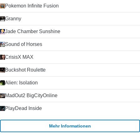
Pokemon Infinite Fusion
Granny
Jade Chamber Sunshine
Sound of Horses
CrisisX MAX
Buckshot Roulette
Alien: Isolation
MadOut2 BigCityOnline
PlayDead Inside
Mehr Informationen