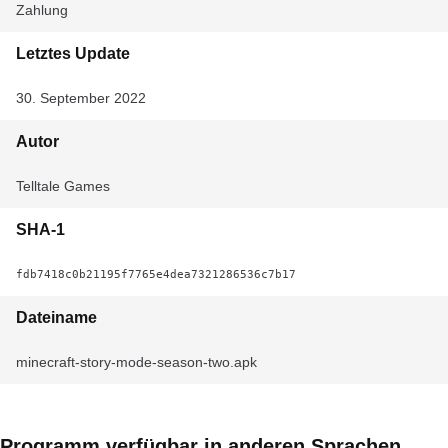
Zahlung
Letztes Update
30. September 2022
Autor
Telltale Games
SHA-1
fdb7418c0b21195f7765e4dea7321286536c7b17
Dateiname
minecraft-story-mode-season-two.apk
Programm verfügbar in anderen Sprachen