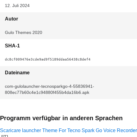
12. Juli 2024
Autor
Gulo Themes 2020
SHA-1
dc8cf009476e3cde9ad9f5189ddaa56438c8def4
Dateiname
com-gulolauncher-tecnosparkgo-4-55836941-
808ec77b60c4e1c94880f455b4da16b6.apk
Programm verfügbar in anderen Sprachen
Scaricare launcher Theme For Tecno Spark Go Voice Recorder