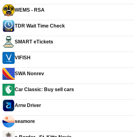
WEMS - RSA
TDR Wait Time Check
SMART eTickets
VIFISH
SWA Nonrev
Car Classic: Buy sell cars
Arrw Driver
seamore