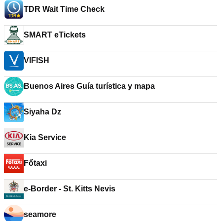
TDR Wait Time Check
SMART eTickets
VIFISH
Buenos Aires Guía turística y mapa
Siyaha Dz
Kia Service
Főtaxi
e-Border - St. Kitts Nevis
seamore