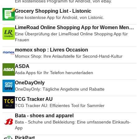
Ein kostenloses Programm für Android, von eBay.
Grocery Shopping List - Listonic
Eine kostenlose App für Android, von Listonic.
LimeRoad Online Shopping App for Women Men
Eine Überprüfung der LimeRoad Online Shopping App für
Kids
Frauen
momox shop : Livres Occasion
Momox Shop: Ihre Anlaufstelle für Second-Hand-Kultur
ASDA
Asda Apps für Ihr Telefon herunterladen
OneDayOnly
OneDayOnly: Tägliche Angebote und Rabatte
TCG Tracker AU
TCG Tracker AU: Effizientes Tool für Sammler
Bata - shoes and apparel
Bata - Schuhe und Bekleidung: Eine umfassende Einkaufs-
App
PickPart