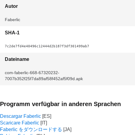
Autor
Faberlic
SHA-1
7c2de7fd4e40496c12444d2b187f3df301499ab7
Dateiname
com-faberlic-668-67320232-
7007b352f25f7da89af58f452af5f09d.apk
Programm verfügbar in anderen Sprachen
Descargar Faberlic
Scaricare Faberlic
Faberlic をダウンロードする