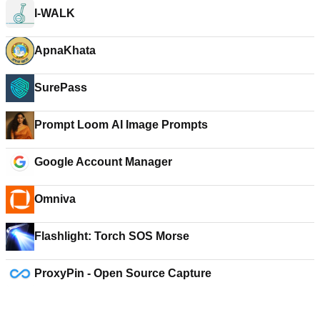
I-WALK
ApnaKhata
SurePass
Prompt Loom AI Image Prompts
Google Account Manager
Omniva
Flashlight: Torch SOS Morse
ProxyPin - Open Source Capture