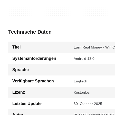
Technische Daten
Titel
Earn Real Money - Win Ca
Systemanforderungen
Android 13.0
Sprache
Verfügbare Sprachen
Englisch
Lizenz
Kostenlos
Letztes Update
30. Oktober 2025
Autor