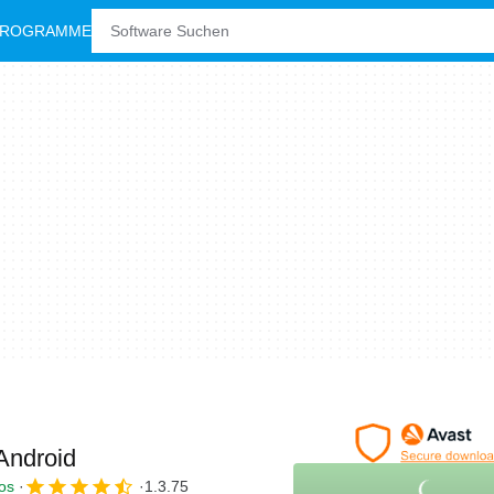
PROGRAMME
 Android
os
1.3.75