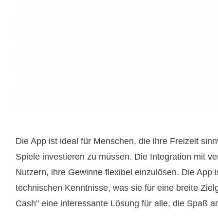
Die App ist ideal für Menschen, die ihre Freizeit si
Spiele investieren zu müssen. Die Integration mit 
Nutzern, ihre Gewinne flexibel einzulösen. Die App 
technischen Kenntnisse, was sie für eine breite Zi
Cash" eine interessante Lösung für alle, die Spaß 