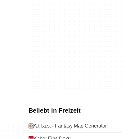
Beliebt in Freizeit
A.t.l.a.s. - Fantasy Map Generator
Kabel Eins Doku