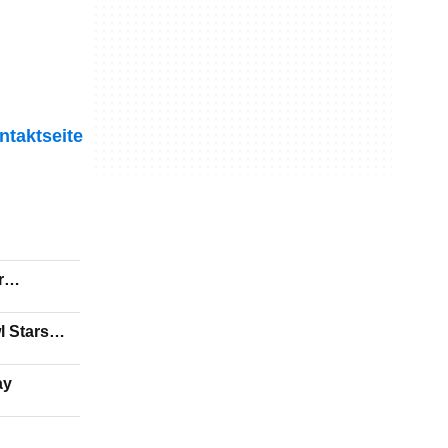
ntaktseite
r
l Stars
ay