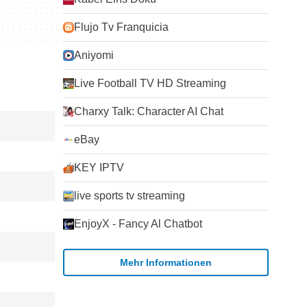
Flujo Tv Franquicia
Aniyomi
Live Football TV HD Streaming
Charxy Talk: Character AI Chat
eBay
KEY IPTV
live sports tv streaming
EnjoyX - Fancy Al Chatbot
Mehr Informationen