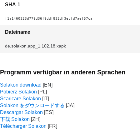
SHA-1
f1a1460323d779d36f9ddf832df3ecfd7aef57ca
Dateiname
de.solakon.app_1.102.18.xapk
Programm verfügbar in anderen Sprachen
Solakon download
Pobierz Solakon
Scaricare Solakon
Solakon をダウンロードする
Descargar Solakon
下载 Solakon
Télécharger Solakon