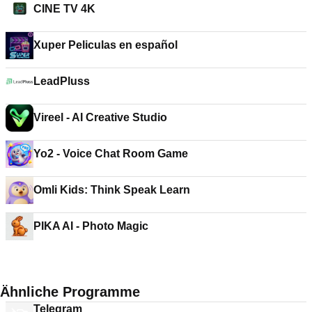
CINE TV 4K
Xuper Peliculas en español
LeadPluss
Vireel - AI Creative Studio
Yo2 - Voice Chat Room Game
Omli Kids: Think Speak Learn
PIKA AI - Photo Magic
Ähnliche Programme
Telegram