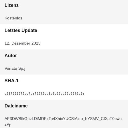
Lizenz
Kostenlos
Letztes Update
12. Dezember 2025
Autor
Venatu Sp.j
SHA-1
d297382375cd7ba735f5db9c0b68cb53b68f6b2e
Dateiname
AF3DWBfkGpzLDiMDFxTo4XhicYUCStAldu_bYSMV_CIXaT0cwo
zPj-