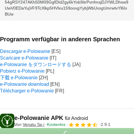
54gRSY247AKh50M09GgfDId2gy6kYob9itrPvnfmsjDJYWLDhsw9
UwV0EDaYujVF9TcXlkp5HVlxu159ooxgYybjWbUxsgUmrwtvYl6Ix
BUw
Programm verfügbar in anderen Sprachen
Descargar e-Polowanie
Scaricare e-Polowanie
e-Polowanie をダウンロードする
Pobierz e-Polowanie
下载 e-Polowanie
e-Polowanie download
Télécharger e-Polowanie
e-Polowanie APK
für Android
Von
Venatu Sp.j
Kostenlos
2.9.1