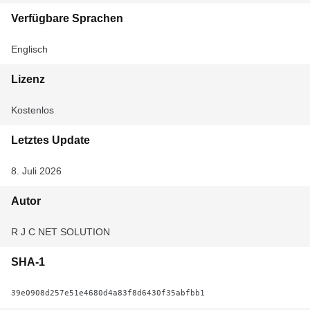
Verfügbare Sprachen
Englisch
Lizenz
Kostenlos
Letztes Update
8. Juli 2026
Autor
R J C NET SOLUTION
SHA-1
39e0908d257e51e4680d4a83f8d6430f35abfbb1