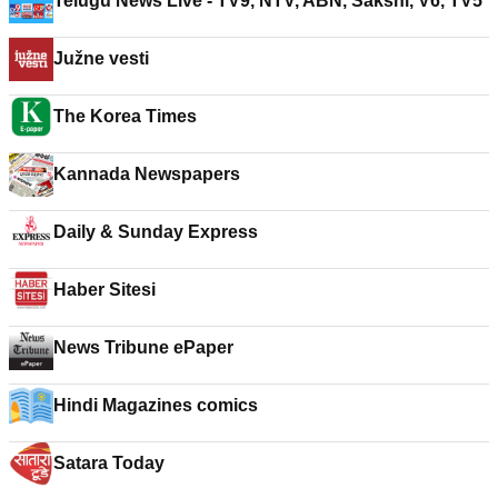
Telugu News Live - TV9, NTV, ABN, Sakshi, V6, TV5
Južne vesti
The Korea Times
Kannada Newspapers
Daily & Sunday Express
Haber Sitesi
News Tribune ePaper
Hindi Magazines comics
Satara Today