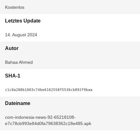
Kostenlos
Letztes Update
14. August 2024
Autor
Bahaa Ahmed
SHA-1
c1c0a288b1003c74be6162558f5536cb892f9baa
Dateiname
com-indonesia-news-92-65218108-
e7c78cb993e84d0fa79638362c18e485.apk