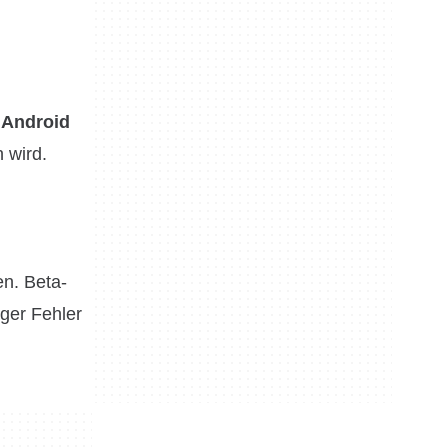
t
Android
 wird.
en. Beta-
iger Fehler