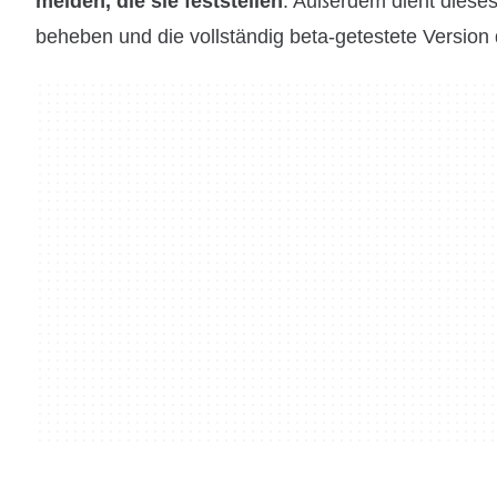
melden, die sie feststellen
. Außerdem dient dies
beheben und die vollständig beta-getestete Versio