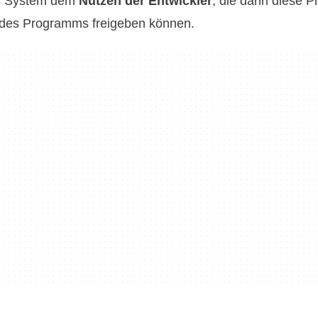
es System dem
Nutzen der Entwickler
, die dann diese 
n des Programms freigeben können.