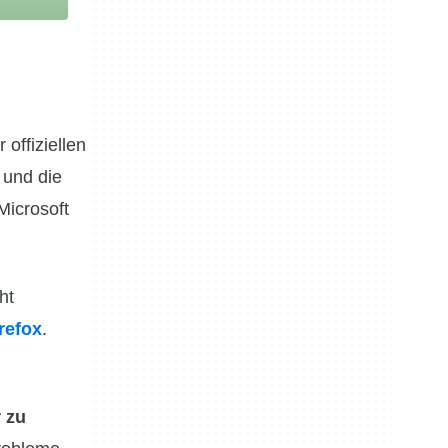
r offiziellen
 und die
Microsoft
ht
irefox
.
r zu