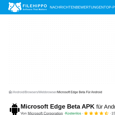
NACHRICHTEN
BEWERTUNGEN
TOP-
Android
Browsers
Webbrowser
Microsoft Edge Beta Für Android
Microsoft Edge Beta APK
für And
Von
Microsoft Corporation
Kostenlos
1