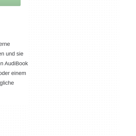
gerne
en und sie
on AudiBook
 oder einem
gliche