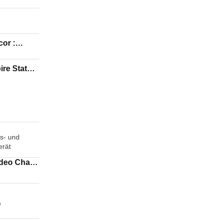
or :
ire Status
s- und
erät
)