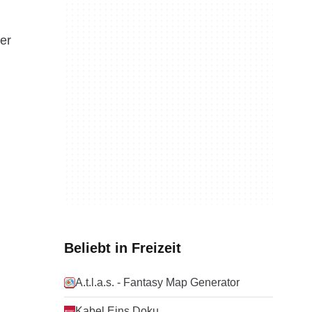
er
n
Beliebt in Freizeit
A.t.l.a.s. - Fantasy Map Generator
Kabel Eins Doku