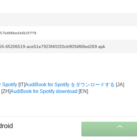
57bd88bed4db35ff8
55-65206519-ace51e7923f4f1f20cb9f2fdf68ed269.apk
 Spotify
AudiBook for Spotify をダウンロードする
AudiBook for Spotify download
droid