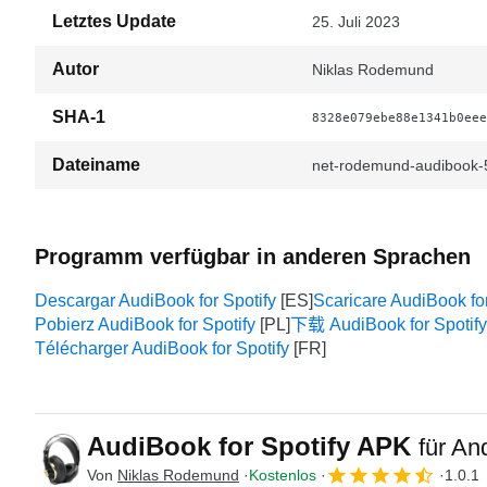
Letztes Update
25. Juli 2023
Autor
Niklas Rodemund
SHA-1
8328e079ebe88e1341b0eee
Dateiname
net-rodemund-audibook-
Programm verfügbar in anderen Sprachen
Descargar AudiBook for Spotify
Scaricare AudiBook for
Pobierz AudiBook for Spotify
下载 AudiBook for Spotify
Télécharger AudiBook for Spotify
AudiBook for Spotify APK
für An
Von
Niklas Rodemund
Kostenlos
1.0.1