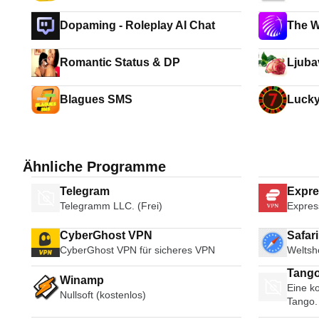
Dopaming - Roleplay AI Chat
The W
Romantic Status & DP
Ljuba
Blagues SMS
Luck
Ähnliche Programme
Telegram
Expr
Telegramm LLC. (Frei)
Expres
CyberGhost VPN
Safar
CyberGhost VPN für sicheres VPN
Weltsh
Tango
Winamp
Eine ko
Broad
Nullsoft (kostenlos)
Tango.