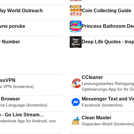
ay World Outreach
Coin Collecting Guide
vne poruke
Princess Bathroom Dec
Cleaning Time
y Number
Deep Life Quotes - Insp
-Live Happy Life
CCleaner
essVPN
Leistungsstarkes Reinigung
s-VPN (kostenlos)
Optimierungs-App für Ihr G
i Browser
Messenger Text and Video Chat
ow Language (kostenlos)
Facebook (kostenlos)
for Free
 - Go Live Stream
Clean Master
stenlose App für Android, von
cast Live Video Chat
Geparden-Mobil (kostenlos