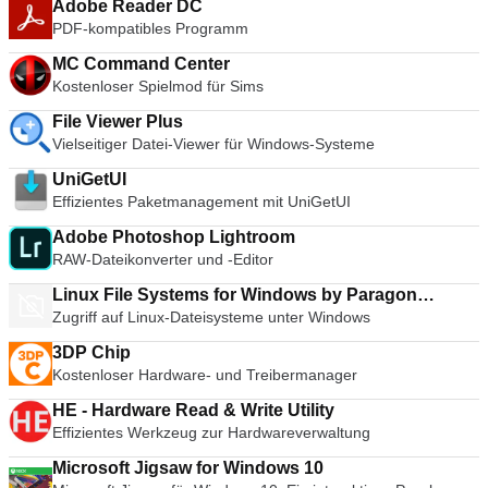
Adobe Reader DC
PDF-kompatibles Programm
MC Command Center
Kostenloser Spielmod für Sims
File Viewer Plus
Vielseitiger Datei-Viewer für Windows-Systeme
UniGetUI
Effizientes Paketmanagement mit UniGetUI
Adobe Photoshop Lightroom
RAW-Dateikonverter und -Editor
Linux File Systems for Windows by Paragon
Zugriff auf Linux-Dateisysteme unter Windows
Software
3DP Chip
Kostenloser Hardware- und Treibermanager
HE - Hardware Read & Write Utility
Effizientes Werkzeug zur Hardwareverwaltung
Microsoft Jigsaw for Windows 10