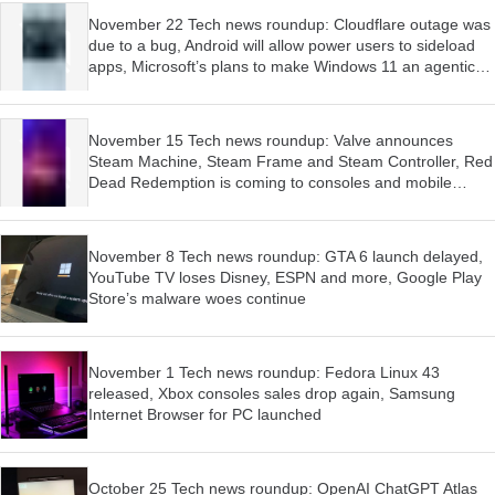
November 22 Tech news roundup: Cloudflare outage was
due to a bug, Android will allow power users to sideload
apps, Microsoft’s plans to make Windows 11 an agentic
OS have begun
November 15 Tech news roundup: Valve announces
Steam Machine, Steam Frame and Steam Controller, Red
Dead Redemption is coming to consoles and mobile
devices, Firefox wants AI features to be optional
November 8 Tech news roundup: GTA 6 launch delayed,
YouTube TV loses Disney, ESPN and more, Google Play
Store’s malware woes continue
November 1 Tech news roundup: Fedora Linux 43
released, Xbox consoles sales drop again, Samsung
Internet Browser for PC launched
October 25 Tech news roundup: OpenAI ChatGPT Atlas