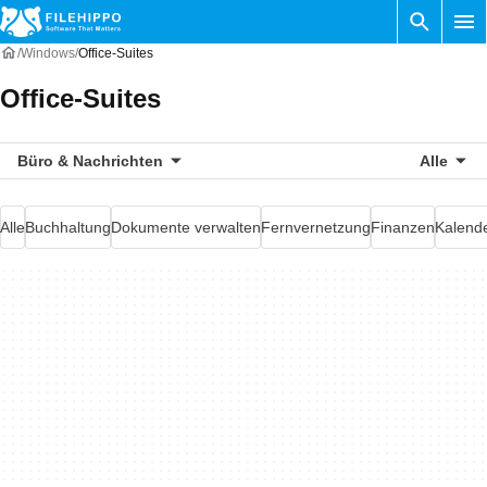
Windows
Office-Suites
Office-Suites
Büro & Nachrichten
Alle
Alle
Buchhaltung
Dokumente verwalten
Fernvernetzung
Finanzen
Kalende