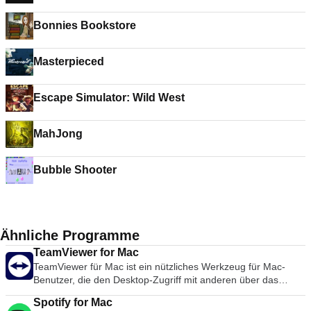
Bonnies Bookstore
Masterpieced
Escape Simulator: Wild West
MahJong
Bubble Shooter
Ähnliche Programme
TeamViewer for Mac
TeamViewer für Mac ist ein nützliches Werkzeug für Mac-
Benutzer, die den Desktop-Zugriff mit anderen über das
Internet teilen möchten. Früher ein Werkzeug, das
Spotify for Mac
hauptsächlich von Technikern zur Behebung von Problemen