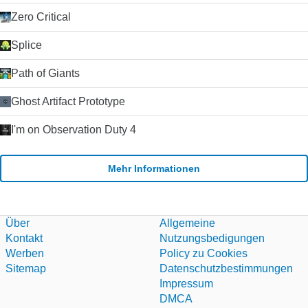
sein. Der Text-Chat wird nur durch sehr schlechte
Verbindungen beeinträchtigt. Die Schaltfläche Anrufqualität
Zero Critical
gibt Ihnen detaillierte Informationen über die erwartete
Anrufqualität für jeden Ihrer Kontakte (da die Qualität von der
Splice
Internetverbindung beider Parteien abhängt).
Zusammenfassung Wenn Sie nach einem zuverlässigen und
Path of Giants
einfach zu bedienenden VoIP-Client suchen, werden Sie es
schwer finden, Skype zu schlagen. Der Kauf von Skype durch
Ghost Artifact Prototype
Microsoft im Jahr 2011 hat die Plattform weiter stabilisiert und
die Entwicklung beschleunigt, da Microsoft Skype als Ersatz
I'm on Observation Duty 4
für seinen alternden Nachrichtendienst Windows Live
Messenger verwendet hat. Klicken Sie auf die grüne
Download-Schaltfläche, um es auszuprobieren. Microsoft
Mehr Informationen
erlaubt nicht mehr das Hosting seiner
Installationsprogramme. Deshalb leiten wir auf ihre
Download-Seite um.
Über
Allgemeine
Kontakt
Nutzungsbedigungen
Werben
Policy zu Cookies
Sitemap
Datenschutzbestimmungen
Impressum
DMCA