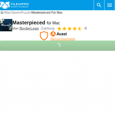
Mac
Spiele
Puzzle
Masterpieced Für Mac
Masterpieced
für Mac
Von
BorderLeap
Zahlung
0