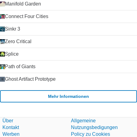
kommen. Die Videoanrufe werden intermittierend und pixelig
Manifold Garden
sein. Der Text-Chat wird nur durch sehr schlechte
Verbindungen beeinträchtigt. Die Schaltfläche Anrufqualität
Connect Four Cities
gibt Ihnen detaillierte Informationen über die erwartete
Anrufqualität für jeden Ihrer Kontakte (da die Qualität von der
Sinkr 3
Internetverbindung beider Parteien abhängt).
Zusammenfassung Wenn Sie nach einem zuverlässigen und
Zero Critical
einfach zu bedienenden VoIP-Client suchen, werden Sie es
schwer finden, Skype zu schlagen. Der Kauf von Skype durch
Microsoft im Jahr 2011 hat die Plattform weiter stabilisiert und
Splice
die Entwicklung beschleunigt, da Microsoft Skype als Ersatz
für seinen alternden Nachrichtendienst Windows Live
Path of Giants
Messenger verwendet hat. Klicken Sie auf die grüne
Download-Schaltfläche, um es auszuprobieren. Microsoft
Ghost Artifact Prototype
erlaubt nicht mehr das Hosting seiner
Installationsprogramme. Deshalb leiten wir auf ihre
Download-Seite um.
Mehr Informationen
Über
Allgemeine
Kontakt
Nutzungsbedigungen
Werben
Policy zu Cookies