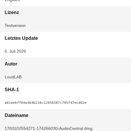
Lizenz
Testversion
Letztes Update
6. Juli 2026
Autor
LoudLAB
SHA-1
a01eebff84e464b216c12450387c795f47ecd82e
Dateiname
1783102554271-174266030-AudioCentral.dmg