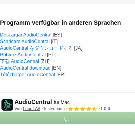
Programm verfügbar in anderen Sprachen
Descargar AudioCentral
Scaricare AudioCentral
AudioCentral をダウンロードする
Pobierz AudioCentral
下载 AudioCentral
AudioCentral download
Télécharger AudioCentral
AudioCentral
für Mac
Von
LoudLAB
Testversion
1.0.6