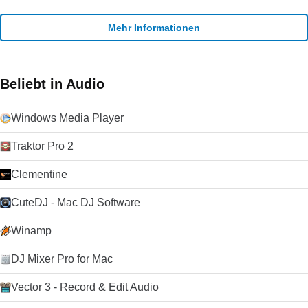
Videoanrufe ausgezeichnet. Das hybride Peer-to-Peer-Client-
Server-System bedeutet, dass die Tonqualität besser ist als
bei den meisten VoIP-Diensten. Wenn Sie jedoch über eine
Mehr Informationen
langsamere Internetverbindung verfügen, kann es zu
Unterbrechungen oder Verzögerungen von Sprachanrufen
kommen. Die Videoanrufe werden intermittierend und pixelig
sein. Der Text-Chat wird nur durch sehr schlechte
Beliebt in Audio
Verbindungen beeinträchtigt. Die Schaltfläche Anrufqualität
gibt Ihnen detaillierte Informationen über die erwartete
Windows Media Player
Anrufqualität für jeden Ihrer Kontakte (da die Qualität von der
Internetverbindung beider Parteien abhängt).
Zusammenfassung Wenn Sie nach einem zuverlässigen und
Traktor Pro 2
einfach zu bedienenden VoIP-Client suchen, werden Sie es
schwer finden, Skype zu schlagen. Der Kauf von Skype durch
Clementine
Microsoft im Jahr 2011 hat die Plattform weiter stabilisiert und
die Entwicklung beschleunigt, da Microsoft Skype als Ersatz
CuteDJ - Mac DJ Software
für seinen alternden Nachrichtendienst Windows Live
Messenger verwendet hat. Klicken Sie auf die grüne
Winamp
Download-Schaltfläche, um es auszuprobieren. Microsoft
erlaubt nicht mehr das Hosting seiner
DJ Mixer Pro for Mac
Installationsprogramme. Deshalb leiten wir auf ihre
Download-Seite um.
Vector 3 - Record & Edit Audio