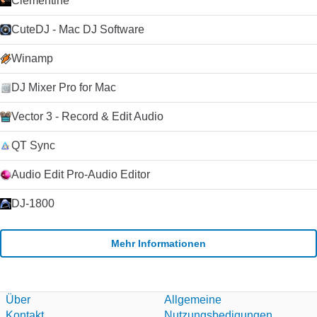
Clementine
schwer finden, Skype zu schlagen. Der Kauf von Skype durch
Microsoft im Jahr 2011 hat die Plattform weiter stabilisiert und
CuteDJ - Mac DJ Software
die Entwicklung beschleunigt, da Microsoft Skype als Ersatz
für seinen alternden Nachrichtendienst Windows Live
Winamp
Messenger verwendet hat. Klicken Sie auf die grüne
Download-Schaltfläche, um es auszuprobieren. Microsoft
DJ Mixer Pro for Mac
erlaubt nicht mehr das Hosting seiner
Installationsprogramme. Deshalb leiten wir auf ihre
Vector 3 - Record & Edit Audio
Download-Seite um.
QT Sync
Audio Edit Pro-Audio Editor
DJ-1800
Mehr Informationen
Über
Allgemeine
Kontakt
Nutzungsbedigungen