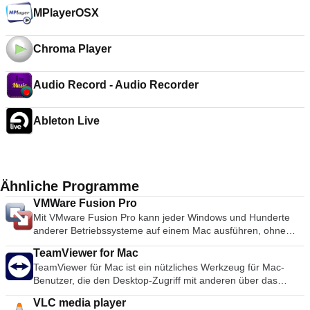
MPlayerOSX
Chroma Player
Audio Record - Audio Recorder
Ableton Live
Ähnliche Programme
VMWare Fusion Pro
Mit VMware Fusion Pro kann jeder Windows und Hunderte
anderer Betriebssysteme auf einem Mac ausführen, ohne
dass ein Neustart erforderlich ist. Die Anwendung ist einfach
TeamViewer for Mac
genug für neue Benutzer und dennoch leistungsstark genug
TeamViewer für Mac ist ein nützliches Werkzeug für Mac-
für IT-Experten, Entwickler und Unternehmen. Zu den
Benutzer, die den Desktop-Zugriff mit anderen über das
wichtigsten Merkmalen gehören: MacOS sierra-fähig Mit
Internet teilen möchten. Früher ein Werkzeug, das
VMware Fusion Pro können Sie virtuelle Maschinen auf Macs
VLC media player
hauptsächlich von Technikern zur Behebung von Problemen
mit MacOS 10.12 Sierra starten oder das neue MacOS sicher