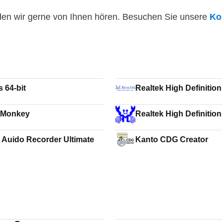
den wir gerne von Ihnen hören. Besuchen Sie unsere
Ko
 64-bit
Realtek High Definitio
Vista
aMonkey
Realtek High Definitio
Vista 64
 Auido Recorder Ultimate
Kanto CDG Creator