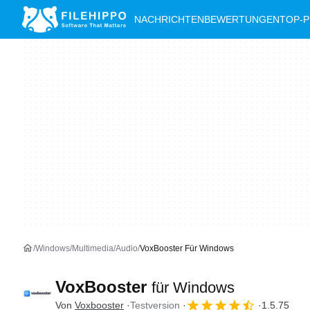
NACHRICHTEN
BEWERTUNGEN
TOP-
Windows
Multimedia
Audio
VoxBooster Für Windows
VoxBooster
für Windows
Von
Voxbooster
Testversion
1.5.75