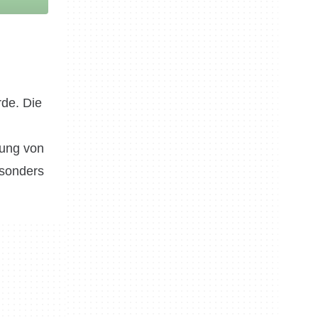
rde. Die
nung von
esonders