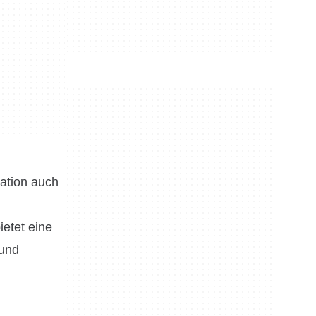
gation auch
etet eine
 und