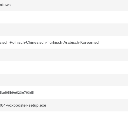
indows
sisch
Polnisch
Chinesisch
Türkisch
Arabisch
Koreanisch
5ad05b9e623e703d5
84-voxbooster-setup.exe