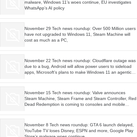
malware, Windows 11’s woes continue, EU investigates
WhatsApp’s AI policy
November 29 Tech news roundup: Over 500 Million users
have not upgraded to Windows 11, Steam Machine will
cost as much as a PC,
November 22 Tech news roundup: Cloudflare outage was
due to a bug, Android will allow power users to sideload
apps, Microsoft’s plans to make Windows 11 an agentic
OS have begun
November 15 Tech news roundup: Valve announces
Steam Machine, Steam Frame and Steam Controller, Red
Dead Redemption is coming to consoles and mobile
devices, Firefox wants AI features to be optional
November 8 Tech news roundup: GTA 6 launch delayed,
YouTube TV loses Disney, ESPN and more, Google Play
Store’s malware woes continue