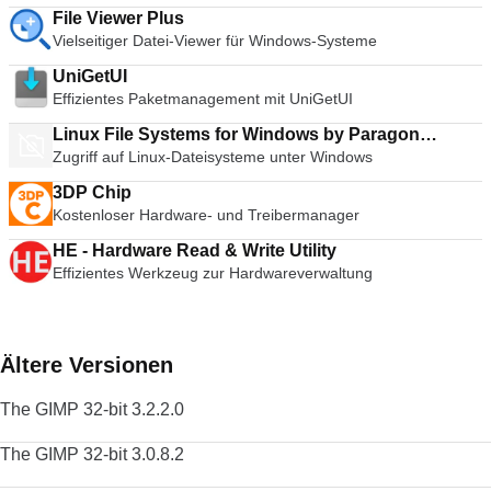
Sie sich mit Ihren RealVNC-Konto-Anmeldeinformationen
dass Sie Ihren Browser nach Belieben anpassen können.
File Viewer Plus
beim VNC-Viewer auf Ihrem lokalen Rechner an; von dort aus
Obwohl der Katalog wesentlich kleiner ist als die beliebteren
Vielseitiger Datei-Viewer für Windows-Systeme
können Sie Ihre Computer sehen und sich mit ihnen
Browser, finden Sie Versionen von Adblock Plus, Feedly und
verbinden. Mit VNC Connect werden Ihre Sitzungen von
UniGetUI
Pinterest. Opera ist ein großartiger Browser für das moderne
Anfang bis Ende verschlüsselt; die Anwendung schützt jeden
Effizientes Paketmanagement mit UniGetUI
Web. Was die Anzahl der Nutzer betrifft, liegt es hinter Google
Computer sofort mit einem Passwort. Sie müssen nur
Chrome, Mozilla Firefox und Internet Explorer. Sie ist jedoch
Linux File Systems for Windows by Paragon
denselben Benutzernamen und dasselbe Passwort eingeben,
auf dem neuesten Stand der Technik und bleibt ein starker
Zugriff auf Linux-Dateisysteme unter Windows
Software
das Sie für die Anmeldung an Ihrem Computer verwenden.
Konkurrent in den Browser-Kriegen. Insgesamt verfügt Opera
Unterstützt WIN 7,8,8.1,10. Suchen Sie nach der Mac-Version
über ein ausgezeichnetes Design gepaart mit Spitzenleistung;
3DP Chip
des VNC-Viewers? Hier herunterladen
es ist sowohl einfach als auch praktisch. Die Tastaturkürzel
Kostenloser Hardware- und Treibermanager
sind ähnlich wie bei anderen Browsern, die verfügbaren
Optionen sind vielfältig und die Kurzwahlschnittstelle ist
HE - Hardware Read & Write Utility
angenehm zu bedienen. Sie können Opera auch mit Themen
Effizientes Werkzeug zur Hardwareverwaltung
anpassen und das Surfen noch persönlicher gestalten. Wenn
Sie also daran denken, etwas anderes als Ihren üblichen
Browser auszuprobieren, könnte Opera die richtige Wahl für
Sie sein. Suchen Sie nach der Mac-Version von Opera? Hier
Ältere Versionen
herunterladen Schauen Sie sich doch den TechBeat-Leitfaden
für alternative Browser an, wenn Sie nach etwas anderem
The GIMP 32-bit 3.2.2.0
suchen.
The GIMP 32-bit 3.0.8.2