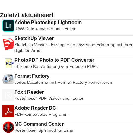
Holen Sie sich die Geräteinformationen beim Start. Einfacher
von überall auf der Welt. Mit dem VNC-Viewer können Sie
ermöglichen (auch bei einer schlechten Verbindung). Opera
Zugriff auf virtuelle Maschinen über eine intuitive Homepage-
den Desktop Ihres Computers anzeigen und auch die Maus
hat alles, was Sie zum Surfen im Web benötigen, über eine
Benutzeroberfläche. VMware Player unterstützt auch virtuelle
und Tastatur so steuern, als säßen Sie direkt vor dem
großartige Schnittstelle. Von Anfang an bietet es eine
Zuletzt aktualisiert
Maschinen mit Microsoft Virtual Server oder virtuelle
Computer. Der VNC-Viewer ist einfach zu installieren und zu
Entdeckungsseite, die Ihnen direkt frische Inhalte bringt; sie
Adobe Photoshop Lightroom
Maschinen mit Microsoft Virtual PC.
verwenden; führen Sie einfach das Installationsprogramm auf
zeigt die gewünschten Nachrichten nach Thema, Land und
RAW-Dateikonverter und -Editor
dem Gerät aus, das Sie steuern möchten, und folgen Sie den
Sprache an. Die Kurzwahl- und Lesezeichenseiten stehen
Anweisungen. Optional sind MSIs für den Remote-Einsatz
Ihnen beim Start ebenfalls zur Verfügung, wodurch Sie
SketchUp Viewer
unter Windows verfügbar. Wenn Sie keine Berechtigung zur
einfach auf die von Ihnen am häufigsten verwendeten
SketchUp Viewer - Erzeugt eine physische Erfahrung mit Ihrer
Installation des VNC-Viewers auf Desktop-Plattformen haben,
Websites und die Websites, die Sie zu Ihrer Favoritenliste
digitalen Arbeit
müssen Sie die Standalone-Option wählen. Zu den
hinzugefügt haben, zugreifen können. Zu den wichtigsten
wichtigsten Merkmalen gehören: Verbinden Sie sich über
Merkmalen gehören: Schlankes Interface. Download-
PhotoPDF Photo to PDF Converter
einen Cloud-Service mit Computern, auf denen VNC Connect
Manager. Anpassbare Themen. Erweiterungen. Kurzwahl.
Effiziente Konvertierung von Fotos zu PDFs
läuft. Stellen Sie direkte Verbindungen zu Computern her, auf
Privater Browsing-Modus. Entdecken bietet frische
denen VNC-kompatible Software von Drittanbietern läuft, z.B.
Format Factory
Nachrichteninhalte. Opera bietet eine integrierte Such- und
Apple Screen Sharing (ARD). Sichern und synchronisieren
Jedes Dateiformat mit Format Factory konvertieren
Navigationsfunktion, die bei den anderen, bekannten
Sie Ihre Verbindungen zwischen all Ihren Geräten, indem Sie
Gegnern der Oper häufig anzutreffen ist. Opera verwendet
Foxit Reader
sich auf jedem einzelnen Gerät beim VNC-Viewer anmelden.
eine einzige Leiste sowohl für die Suche als auch für die
Kostenloser PDF-Viewer und -Editor
Eine Bildlaufleiste über der virtuellen Tastatur enthält
Navigation, anstatt zwei Textfelder am oberen Bildschirmrand
erweiterte Tasten wie Befehlstasten/Fenster. Bluetooth-
zu haben. Diese Funktion hält das Browser-Fenster natürlich
Adobe Reader DC
Tastatur-Unterstützung. VNC-Connect-Abonnements sind in 3
übersichtlich und bietet Ihnen gleichzeitig höchste
PDF-kompatibles Programm
Versionen erhältlich: kostenlos, kostenpflichtig und zur Probe.
Funktionalität. Opera enthält auch einen Download-Manager
Für jede Maschine, die Sie steuern müssen, gehen Sie
und einen privaten Browsing-Modus, der es Ihnen erlaubt,
MC Command Center
einfach auf die Website von RealVNC und laden Sie VNC
ohne Spuren zu hinterlassen, zu navigieren. Opera erlaubt es
Kostenloser Spielmod für Sims
Connect auf jeden Computer herunter. Als nächstes melden
Ihnen auch, eine Reihe von Erweiterungen zu installieren, so