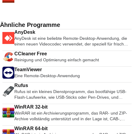
Ähnliche Programme
AnyDesk
AnyDesk ist eine beliebte Remote-Desktop-Anwendung, die
einen neuen Videocodec verwendet, der speziell für frisch
aussehende grafische Benutzeroberflächen entwickelt wurde.
CCleaner Free
AnyDesk-Software ist vielseitig, sicher und leichtgewichtig. Die
Reinigung und Optimierung einfach gemacht
Software verwendet TLS1.2-Verschlüsselung, und beide
Enden der Verbindung werden kryptografisch verifiziert.
TeamViewer
AnyDesk ist sehr leicht und in eine 1MB große Datei gepackt,
Eine Remote-Desktop-Anwendung
und es sind keine administrativen Rechte oder Installationen
erforderlich. Die UI von AnyDesk ist wirklich einfach und leicht
Rufus
zu navigieren. Mit AnyDesk können Sie Ihren persönlichen
Rufus ist ein kleines Dienstprogramm, das bootfähige USB-
Computer von überall her benutzen. Ihre personalisierte
Flash-Laufwerke, wie USB-Sticks oder Pen-Drives, und
AnyDesk-ID ist der Schlüssel zu Ihrem Desktop mit all Ihren
Speichersticks formatieren und erstellen kann. Rufus ist in
Anwendungen, Dokumenten und Fotos. Am wichtigsten ist,
WinRAR 32-bit
den folgenden Szenarien nützlich: Wenn Sie USB-
dass Ihre Daten dort bleiben, wo sie hingehören - auf Ihrer
WinRAR ist ein Archivierungsprogramm, das RAR- und ZIP-
Installationsmedien aus bootfähigen ISOs für Windows, Linux
Festplatte und nirgendwo sonst.
Archive vollständig unterstützt und in der Lage ist, CAB-,
und UEFI erstellen müssen. Wenn Sie auf einem System
ARJ-, LZH-, TAR-, GZ-, ACE-, UUE-, BZ2-, JAR-, ISO-, 7Z-
arbeiten müssen, auf dem kein Betriebssystem installiert ist.
WinRAR 64-bit
und Z-Archive zu entpacken. Sie erstellt durchweg kleinere
Wenn Sie ein BIOS oder eine andere Firmware von DOS