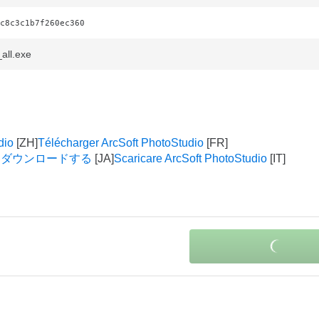
c8c3c1b7f260ec360
all.exe
dio
Télécharger ArcSoft PhotoStudio
dio をダウンロードする
Scaricare ArcSoft PhotoStudio