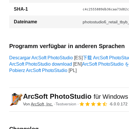
SHA-1
c4c2555889db36caa73d82c
Dateiname
photostudio6_retail_tbyb_
Programm verfügbar in anderen Sprachen
Descargar ArcSoft PhotoStudio
下载 ArcSoft PhotoStu
ArcSoft PhotoStudio download
ArcSoft PhotoStu
Pobierz ArcSoft PhotoStudio
ArcSoft PhotoStudio
für Windows
Von
ArcSoft, Inc.
Testversion
6.0.0.172