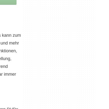
s kann zum
g und mehr
nktionen,
llung,
rend
ar immer