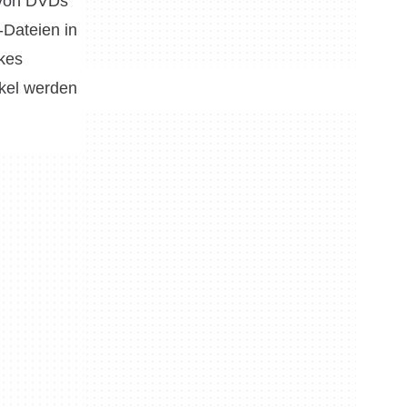
g von DVDs
-Dateien in
rkes
kel werden