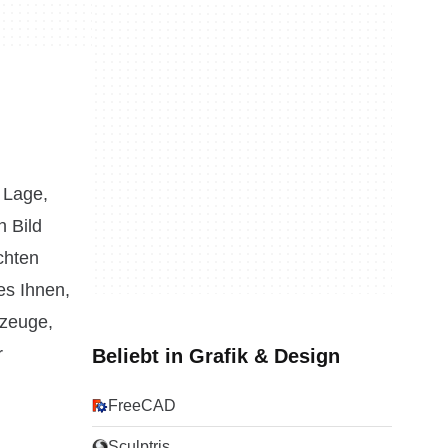
 Lage,
n Bild
chten
es Ihnen,
kzeuge,
r
Beliebt in Grafik & Design
FreeCAD
Sculptris