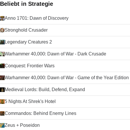
Sie sein. Suchen Sie nach der Mac-Version von Opera? Hier
Beliebt in Strategie
herunterladen Schauen Sie sich doch den TechBeat-Leitfaden
für alternative Browser an, wenn Sie nach etwas anderem
suchen.
Anno 1701: Dawn of Discovery
Stronghold Crusader
Legendary Creatures 2
Warhammer 40,000: Dawn of War - Dark Crusade
Conquest: Frontier Wars
Warhammer 40,000: Dawn of War - Game of the Year Edition
Medieval Lords: Build, Defend, Expand
5 Nights At Shrek's Hotel
Commandos: Behind Enemy Lines
Zeus + Poseidon