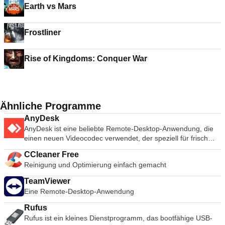
Earth vs Mars
Frostliner
Rise of Kingdoms: Conquer War
Ähnliche Programme
AnyDesk
AnyDesk ist eine beliebte Remote-Desktop-Anwendung, die
einen neuen Videocodec verwendet, der speziell für frisch
aussehende grafische Benutzeroberflächen entwickelt wurde.
CCleaner Free
AnyDesk-Software ist vielseitig, sicher und leichtgewichtig. Die
Reinigung und Optimierung einfach gemacht
Software verwendet TLS1.2-Verschlüsselung, und beide
Enden der Verbindung werden kryptografisch verifiziert.
TeamViewer
AnyDesk ist sehr leicht und in eine 1MB große Datei gepackt,
Eine Remote-Desktop-Anwendung
und es sind keine administrativen Rechte oder Installationen
erforderlich. Die UI von AnyDesk ist wirklich einfach und leicht
Rufus
zu navigieren. Mit AnyDesk können Sie Ihren persönlichen
Rufus ist ein kleines Dienstprogramm, das bootfähige USB-
Computer von überall her benutzen. Ihre personalisierte